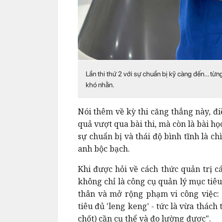
Lần thi thứ 2 với sự chuẩn bị kỹ càng đến… từ
khó nhằn.
Nói thêm về kỳ thi căng thẳng này, đ
quả vượt qua bài thi, mà còn là bài họ
sự chuẩn bị và thái độ bình tĩnh là c
anh bộc bạch.
Khi được hỏi về cách thức quản trị c
không chỉ là công cụ quản lý mục tiê
thân và mở rộng phạm vi công việc: 
tiêu đủ 'leng keng' - tức là vừa thách
chốt) cần cụ thể và đo lường được".