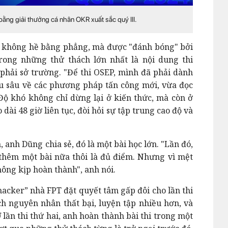
ằng giải thưởng cá nhân OKR xuất sắc quý III.
 không hề bằng phẳng, mà được "đánh bóng" bởi
rong những thử thách lớn nhất là nội dung thi
phải sở trường. "Để thi OSEP, mình đã phải dành
ứu sâu về các phương pháp tấn công mới, vừa đọc
. Độ khó không chỉ dừng lại ở kiến thức, mà còn ở
 dài 48 giờ liên tục, đòi hỏi sự tập trung cao độ và
n, anh Dũng chia sẻ, đó là một bài học lớn. "Lần đó,
 thêm một bài nữa thôi là đủ điểm. Nhưng vì mệt
hông kịp hoàn thành", anh nói.
hacker” nhà FPT đặt quyết tâm gấp đôi cho lần thi
ch nguyên nhân thất bại, luyện tập nhiều hơn, và
 lần thi thứ hai, anh hoàn thành bài thi trong một