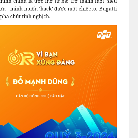
mình chính là ước mơ từ bé: trở thành một 'siêu
 hơn - mình muốn ‘hack’ được một chiếc xe Bugatti
 pha chút tinh nghịch.