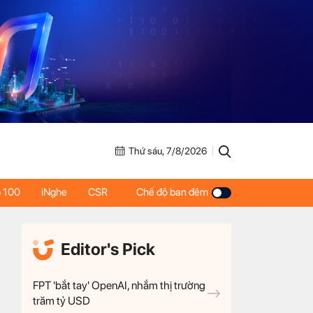
Thứ sáu, 7/8/2026
 100
iNghe
CSR
Chế độ ban đêm
Editor's Pick
FPT 'bắt tay' OpenAI, nhắm thị trường
trăm tỷ USD