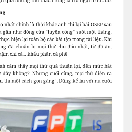
ợt qua những thử thách từng là trở ngại trước đó.
ẳng
nhất chính là thời khắc anh thi lại bài OSEP sau
anh gần như đóng cửa "luyện công" suốt một tháng,
thực hiện lại toàn bộ các bài tập trong tài liệu. Khi
ng đã chuẩn bị mọi thứ chu đáo nhất, từ đồ ăn,
hậm chí cả... khẩu phần cà phê.
ình cảm thấy mọi thứ quá thuận lợi, đến mức bắt
 ở đây không?' Nhưng cuối cùng, mọi thứ diễn ra
 thi một cách gọn gàng", Dũng kể lại với nụ cười