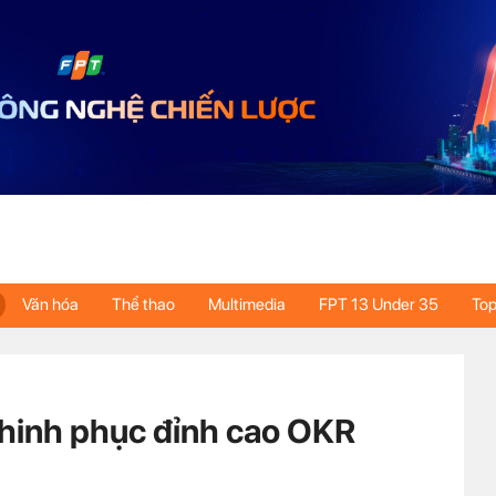
Văn hóa
Thể thao
Multimedia
FPT 13 Under 35
Top
chinh phục đỉnh cao OKR