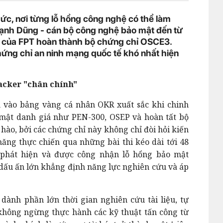
hức, nơi từng lỗ hổng công nghệ có thể làm
ạnh Dũng - cán bộ công nghệ bảo mật đến từ
ên của FPT hoàn thành bộ chứng chỉ OSCE3.
ứng chỉ an ninh mạng quốc tế khó nhất hiện
acker "chân chính"
h vào bảng vàng cá nhân OKR xuất sắc khi chinh
 mật danh giá như PEN-300, OSEP và hoàn tất bộ
hào, bởi các chứng chỉ này không chỉ đòi hỏi kiến
ăng thực chiến qua những bài thi kéo dài tới 48
n phát hiện và được công nhận lỗ hổng bảo mật
dấu ấn lớn khẳng định năng lực nghiên cứu và áp
dành phần lớn thời gian nghiên cứu tài liệu, tự
không ngừng thực hành các kỹ thuật tấn công từ