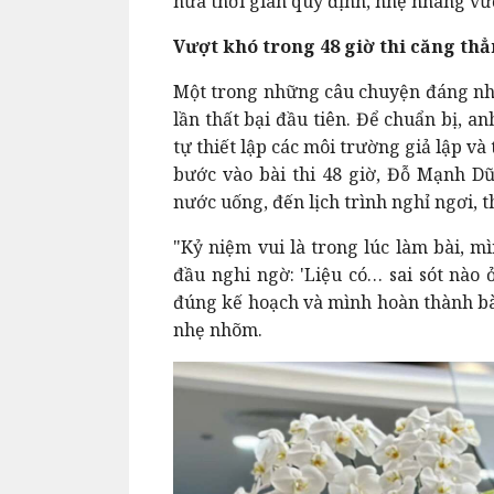
nửa thời gian quy định, nhẹ nhàng vư
Vượt khó trong 48 giờ thi căng th
Một trong những câu chuyện đáng nhớ 
lần thất bại đầu tiên. Để chuẩn bị, 
tự thiết lập các môi trường giả lập và 
bước vào bài thi 48 giờ, Đỗ Mạnh Dũ
nước uống, đến lịch trình nghỉ ngơi, t
"Kỷ niệm vui là trong lúc làm bài, m
đầu nghi ngờ: 'Liệu có… sai sót nào
đúng kế hoạch và mình hoàn thành bài
nhẹ nhõm.