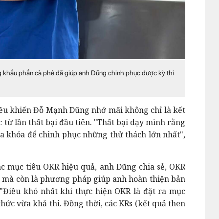
ng khẩu phần cà phê đã giúp anh Dũng chinh phục được kỳ thi
iều khiến Đỗ Mạnh Dũng nhớ mãi không chỉ là kết
c từ lần thất bại đầu tiên. "Thất bại dạy mình rằng
hìa khóa để chinh phục những thử thách lớn nhất",
ác mục tiêu OKR hiệu quả, anh Dũng chia sẻ, OKR
u mà còn là phương pháp giúp anh hoàn thiện bản
"Điều khó nhất khi thực hiện OKR là đặt ra mục
 thức vừa khả thi. Đồng thời, các KRs (kết quả then