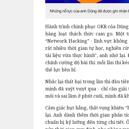
Những nỗ lực của anh Dũng đã được ghi nhận b
Hành trình chinh phục OKR của Dũng
hàng loạt thách thức cam go. Một t
“Network Hacking” - lĩnh vực không 
rất nhiều thời gian tự học, nghiên c
tài liệu vừa thực hành", anh nhớ lại
chính cường độ bài thi: mỗi lần thi kéo
thể lực bền bỉ.
Nhắc lại thất bại trong lần thi đầu tiê
mình đã suýt vượt qua - chỉ cần giải
mỏi và sai lầm ở phút cuối, mình đã k
Cảm giác hụt hẫng, thất vọng khiến “
lại. Anh dành thêm thời gian phân tí
chuẩn bị kỹ lưỡng đến từng chi tiết. Ở