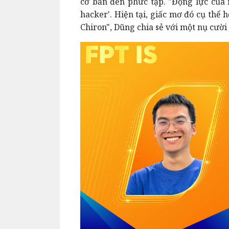
cơ bản đến phức tạp. "Động lực của 
hacker'. Hiện tại, giấc mơ đó cụ thể
Chiron", Dũng chia sẻ với một nụ cười