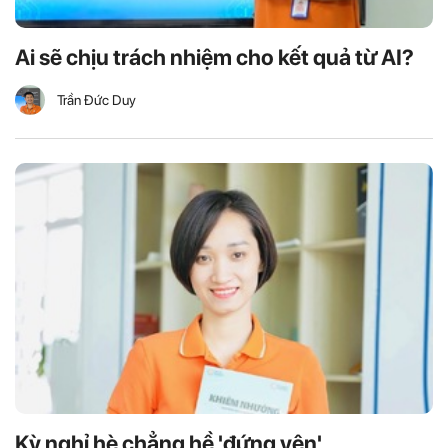
Ai sẽ chịu trách nhiệm cho kết quả từ AI?
Trần Đức Duy
Kỳ nghỉ hè chẳng hề 'đứng yên'