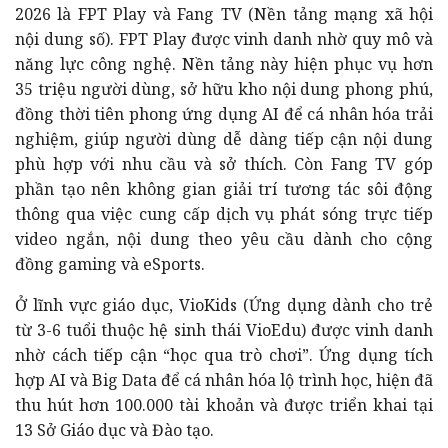
2026 là FPT Play và Fang TV (Nền tảng mạng xã hội
nội dung số). FPT Play được vinh danh nhờ quy mô và
năng lực công nghệ. Nền tảng này hiện phục vụ hơn
35 triệu người dùng, sở hữu kho nội dung phong phú,
đồng thời tiên phong ứng dụng AI để cá nhân hóa trải
nghiệm, giúp người dùng dễ dàng tiếp cận nội dung
phù hợp với nhu cầu và sở thích. Còn Fang TV góp
phần tạo nên không gian giải trí tương tác sôi động
thông qua việc cung cấp dịch vụ phát sóng trực tiếp
video ngắn, nội dung theo yêu cầu dành cho cộng
đồng gaming và eSports.
Ở lĩnh vực giáo dục, VioKids (Ứng dụng dành cho trẻ
từ 3-6 tuổi thuộc hệ sinh thái VioEdu) được vinh danh
nhờ cách tiếp cận “học qua trò chơi”. Ứng dụng tích
hợp AI và Big Data để cá nhân hóa lộ trình học, hiện đã
thu hút hơn 100.000 tài khoản và được triển khai tại
13 Sở Giáo dục và Đào tạo.