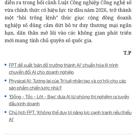
diễn ra trong bối cảnh Luật Công nghiệp Công nghệ số
vừa chính thức có hiệu lực từ đầu năm 2026, trở thành
một “hồi trống lệnh” thúc giục cộng đồng doanh
nghiệp số dũng cảm dứt bỏ tư duy thương mại ngắn
hạn, dấn thân mở lối vào các không gian phát triển
mới mang tính chủ quyền số quốc gia.
T.P
FPT đề xuất 'bản đồ trưởng thành AI' chuẩn hóa lộ trình
chuyển đổi AI cho doanh nghiệp
Physical AI: Tương lai của Trí tuệ nhân tạo và cơ hội cho các
sản phẩm chiến lược nhà F
‘Đồng - Tốc - Lột - Bạo’ đưa AI từ phòng thí nghiệm ra tuyến
đầu kinh doanh
Chủ tịch FPT: 'Không thể duy trì năng lực cạnh tranh nếu thiếu
AI'