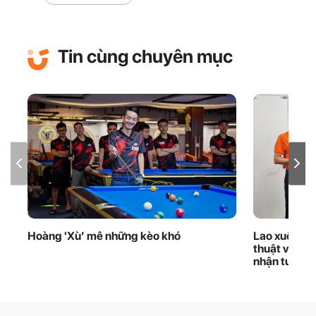
Tin cùng chuyên mục
Hoàng 'Xù’ mê những kèo khó
Lao xuống d
thuật viên 
nhận tuyên