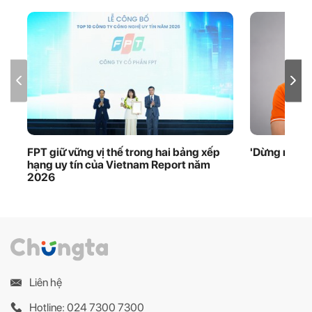
FPT giữ vững vị thế trong hai bảng xếp
'Dừng một nh
hạng uy tín của Vietnam Report năm
2026
Liên hệ
Hotline: 024 7300 7300