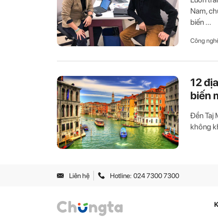
Nam, ch
biến ...
Công ngh
12 đị
biến 
Đền Taj 
không kh
Liên hệ
Hotline: 024 7300 7300
K