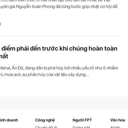
uyên gia Nguyễn Xuân Phong đã từng bước góp nhặt cơ hội để
ệ
a điểm phải đến trước khi chúng hoàn toàn
mất
Mahal, Ấn Độ, đang dần bị phá hủy bởi nhiều yếu tố như ô nhiễm
í, mưa axit, sự phân hủy của vật liệu xây dựng…
inh doanh
Công nghệ
Người FPT
Văn hóa
Chuyển đổi AI
Gương mặt
iKhiến