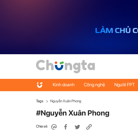
Kinh doanh
Công nghệ
Người FPT
Tags
Nguyễn Xuân Phong
#Nguyễn Xuân Phong
Chia sẻ: