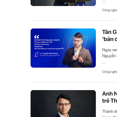
...
Công ngh
Tân G
‘bản 
Ngay sa
Nguyễn X
...
Công ngh
Anh N
trẻ T
Thành đo