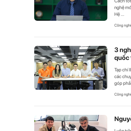
Cách tốt
nghệ mớ
Hệ ...
Công ngh
3 ngh
quốc 
Tạp chí 
các chuy
góp phần
Công ngh
Nguyễ
Luôn trăn