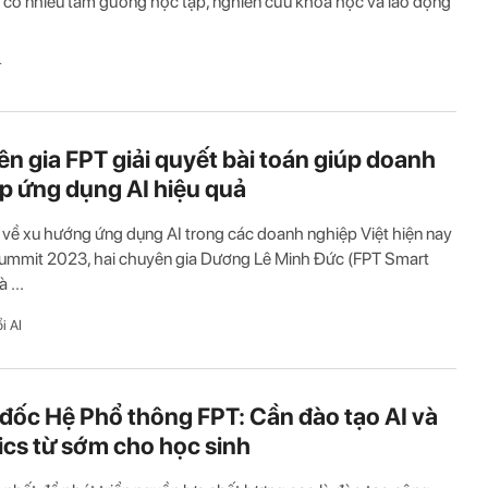
 có nhiều tấm gương học tập, nghiên cứu khoa học và lao động
T
n gia FPT giải quyết bài toán giúp doanh
p ứng dụng AI hiệu quả
 về xu hướng ứng dụng AI trong các doanh nghiệp Việt hiện nay
ummit 2023, hai chuyên gia Dương Lê Minh Đức (FPT Smart
 ...
i AI
đốc Hệ Phổ thông FPT: Cần đào tạo AI và
ics từ sớm cho học sinh