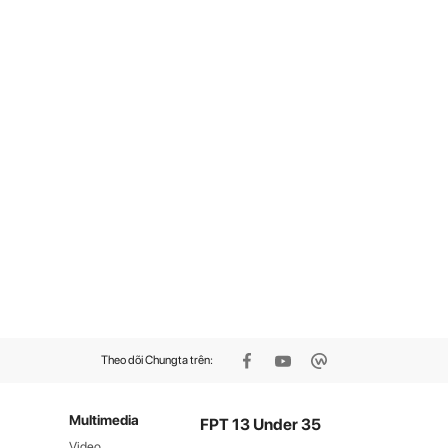
Theo dõi Chungta trên:
Multimedia
FPT 13 Under 35
Video