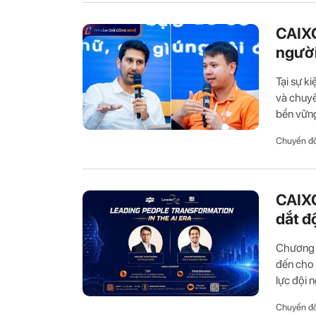
CAIXO
người
Tại sự k
và chuyê
bền vững
Chuyển đổ
CAIXO
dắt đ
Chương t
đến cho 
lực đội n
Chuyển đổ