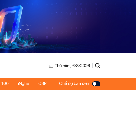
Thứ năm, 6/8/2026
 100
iNghe
CSR
Chế độ ban đêm