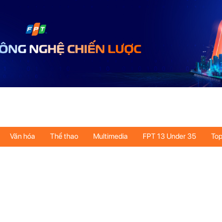
Văn hóa
Thể thao
Multimedia
FPT 13 Under 35
Top