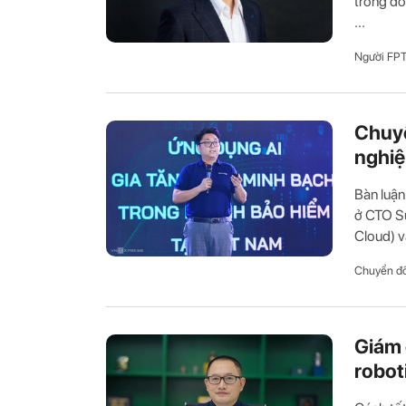
trong đó
...
Người FP
Chuyê
nghiệ
Bàn luận
ở CTO S
Cloud) và
Chuyển đổ
Giám 
robot