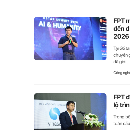
FPT m
đến d
2026
Tại GSta
chuyên g
đã giới ..
Công ngh
FPT đ
lộ tr
Trong bố
toàn cầu