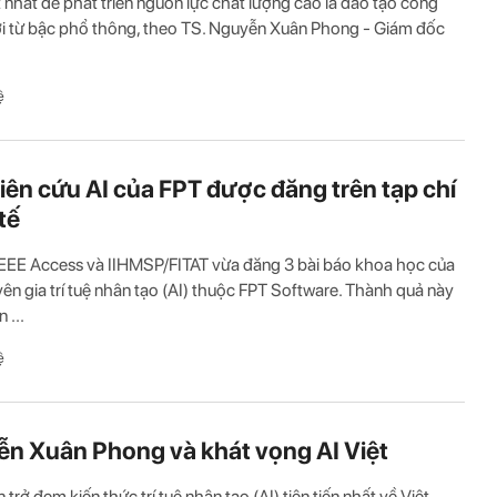
 nhất để phát triển nguồn lực chất lượng cao là đào tạo công
i từ bậc phổ thông, theo TS. Nguyễn Xuân Phong - Giám đốc
ệ
iên cứu AI của FPT được đăng trên tạp chí
tế
IEEE Access và IIHMSP/FITAT vừa đăng 3 bài báo khoa học của
ên gia trí tuệ nhân tạo (AI) thuộc FPT Software. Thành quả này
 ...
ệ
n Xuân Phong và khát vọng AI Việt
 trở đem kiến thức trí tuê nhân tạo (AI) tiên tiến nhất về Việt