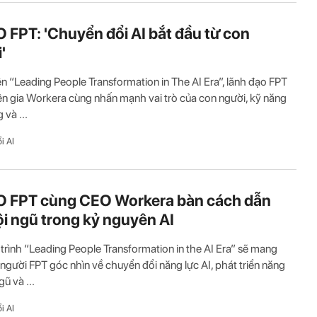
 FPT: 'Chuyển đổi AI bắt đầu từ con
'
iện “Leading People Transformation in The AI Era”, lãnh đạo FPT
n gia Workera cùng nhấn mạnh vai trò của con người, kỹ năng
 và ...
i AI
 FPT cùng CEO Workera bàn cách dẫn
ội ngũ trong kỷ nguyên AI
rình “Leading People Transformation in the AI Era” sẽ mang
người FPT góc nhìn về chuyển đổi năng lực AI, phát triển năng
gũ và ...
i AI