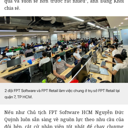
quả và suôn sẻ hơn trước rất nhiều”, anh Đăng Khôi
chia sẻ.
2 đội FPT Software và FPT Retail làm việc chung ở trụ sở FPT Retail tại
quận 7, TP HCM.
Nếu như Chủ tịch FPT Software HCM Nguyễn Đức
Quỳnh luôn sẵn sàng về nguồn lực theo nhu cầu của
đôi bên, cắt cử nhân viên tốt nhất để chạy chương