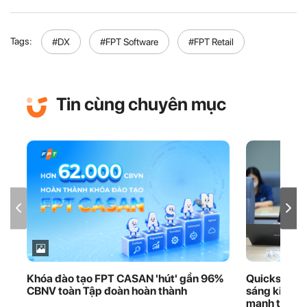
Tags:
#DX
#FPT Software
#FPT Retail
Tin cùng chuyên mục
Khóa đào tạo FPT CASAN 'hút' gần 96%
Quickshare 
CBNV toàn Tập đoàn hoàn thành
sáng kiến iK
mạnh thươn