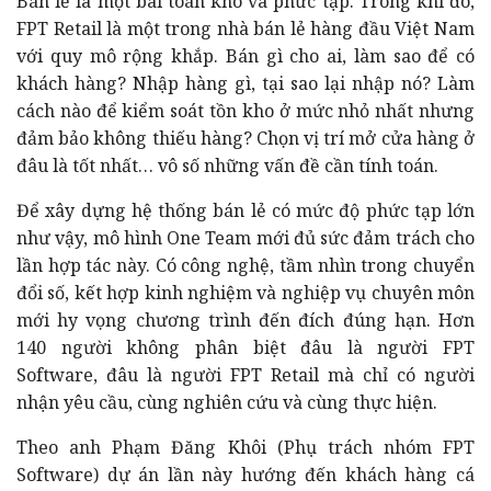
Bán lẻ là một bài toán khó và phức tạp. Trong khi đó,
FPT Retail là một trong nhà bán lẻ hàng đầu Việt Nam
với quy mô rộng khắp. Bán gì cho ai, làm sao để có
khách hàng? Nhập hàng gì, tại sao lại nhập nó? Làm
cách nào để kiểm soát tồn kho ở mức nhỏ nhất nhưng
đảm bảo không thiếu hàng? Chọn vị trí mở cửa hàng ở
đâu là tốt nhất… vô số những vấn đề cần tính toán.
Để xây dựng hệ thống bán lẻ có mức độ phức tạp lớn
như vậy, mô hình One Team mới đủ sức đảm trách cho
lần hợp tác này. Có công nghệ, tầm nhìn trong chuyển
đổi số, kết hợp kinh nghiệm và nghiệp vụ chuyên môn
mới hy vọng chương trình đến đích đúng hạn. Hơn
140 người không phân biệt đâu là người FPT
Software, đâu là người FPT Retail mà chỉ có người
nhận yêu cầu, cùng nghiên cứu và cùng thực hiện.
Theo anh Phạm Đăng Khôi (Phụ trách nhóm FPT
Software) dự án lần này hướng đến khách hàng cá