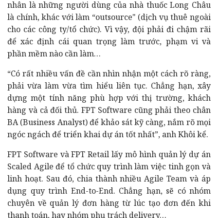
nhân là những người dùng của nhà thuốc Long Châu
là chính, khác với làm “outsource" (dịch vụ thuê ngoài
cho các công ty/tổ chức). Vì vậy, đội phải đi chậm rãi
để xác định cái quan trọng làm trước, phạm vi và
phần mềm nào cần làm…
“Có rất nhiều vấn đề cần nhìn nhận một cách rõ ràng,
phải vừa làm vừa tìm hiểu liên tục. Chẳng hạn, xây
dựng một tính năng phù hợp với thị trường, khách
hàng và cả đối thủ. FPT Software cũng phải theo chân
BA (Business Analyst) để khảo sát kỹ càng, nắm rõ mọi
ngóc ngách để triển khai dự án tốt nhất”, anh Khôi kể.
FPT Software và FPT Retail lấy mô hình quản lý dự án
Scaled Agile để tổ chức quy trình làm việc tinh gọn và
linh hoạt. Sau đó, chia thành nhiều Agile Team và áp
dụng quy trình End-to-End. Chẳng hạn, sẽ có nhóm
chuyên về quản lý đơn hàng từ lúc tạo đơn đến khi
thanh toán, hay nhóm phụ trách delivery…