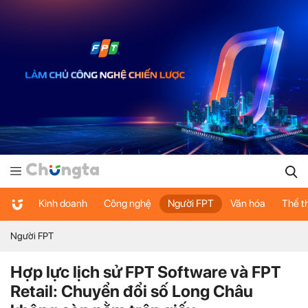
Kinh doanh
Công nghệ
Người FPT
Văn hóa
Thể t
Người FPT
Hợp lực lịch sử FPT Software và FPT
Retail: Chuyển đổi số Long Châu