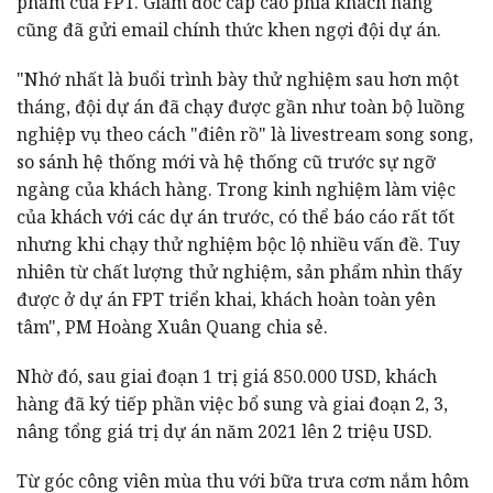
phẩm của FPT. Giám đốc cấp cao phía khách hàng
cũng đã gửi email chính thức khen ngợi đội dự án.
"Nhớ nhất là buổi trình bày thử nghiệm sau hơn một
tháng, đội dự án đã chạy được gần như toàn bộ luồng
nghiệp vụ theo cách "điên rồ" là livestream song song,
so sánh hệ thống mới và hệ thống cũ trước sự ngỡ
ngàng của khách hàng. Trong kinh nghiệm làm việc
của khách với các dự án trước, có thể báo cáo rất tốt
nhưng khi chạy thử nghiệm bộc lộ nhiều vấn đề. Tuy
nhiên từ chất lượng thử nghiệm, sản phẩm nhìn thấy
được ở dự án FPT triển khai, khách hoàn toàn yên
tâm", PM Hoàng Xuân Quang chia sẻ.
Nhờ đó, sau giai đoạn 1 trị giá 850.000 USD, khách
hàng đã ký tiếp phần việc bổ sung và giai đoạn 2, 3,
nâng tổng giá trị dự án năm 2021 lên 2 triệu USD.
Từ góc công viên mùa thu với bữa trưa cơm nắm hôm