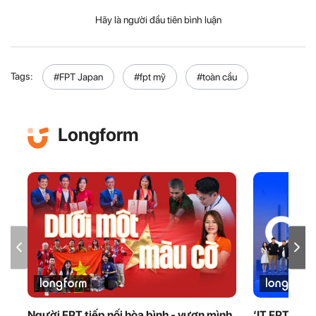
Hãy là người đầu tiên bình luận
Tags:
#FPT Japan
#fpt mỹ
#toàn cầu
Longform
Người FPT tiếp nối hòa bình - vươn mình
‘IT FPT phải