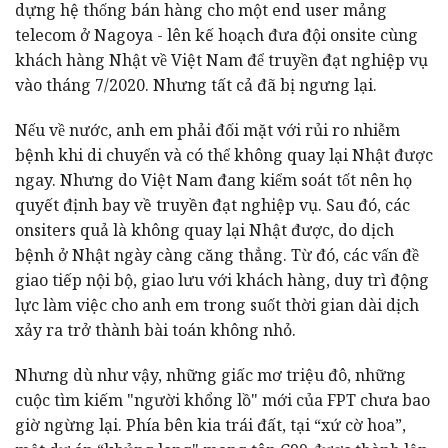
dựng hệ thống bán hàng cho một end user mảng
telecom ở Nagoya - lên kế hoạch đưa đội onsite cùng
khách hàng Nhật về Việt Nam để truyền đạt nghiệp vụ
vào tháng 7/2020. Nhưng tất cả đã bị ngưng lại.
Nếu về nước, anh em phải đối mặt với rủi ro nhiễm
bệnh khi di chuyển và có thể không quay lại Nhật được
ngay. Nhưng do Việt Nam đang kiểm soát tốt nên họ
quyết định bay về truyền đạt nghiệp vụ. Sau đó, các
onsiters quả là không quay lại Nhật được, do dịch
bệnh ở Nhật ngày càng căng thẳng. Từ đó, các vấn đề
giao tiếp nội bộ, giao lưu với khách hàng, duy trì động
lực làm việc cho anh em trong suốt thời gian dài dịch
xảy ra trở thành bài toán không nhỏ.
Nhưng dù như vậy, những giấc mơ triệu đô, những
cuộc tìm kiếm "người khổng lồ" mới của FPT chưa bao
giờ ngừng lại. Phía bên kia trái đất, tại “xứ cờ hoa”,