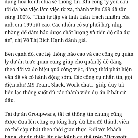
dạng hóa kênh chia sẻ thông tin. Khi công ty yêu cầu
tối đa hóa việc làm việc từ xa, thành viên C99 đã sẵn
sàng 100%. "Tính tự lập và tinh thần trách nhiệm của
anh em C99 rất cao. Các nhóm có sự phối hợp nhịp
nhàng để đảm bảo được chất lượng và tiến độ của dự
án", chị Võ Thị Bích Hạnh đánh giá.
Bên cạnh đó, các hệ thống báo cáo và các công cụ quản
lý dự án trực quan cũng giúp cho quản lý dễ dàng
theo dõi và đo hiệu quả công việc, đồng thời phát hiện
vấn đề và có hành động sớm. Các công cụ nhắn tin, gọi
điện như MS Team, Slack, Work chat... giúp duy trì
liên lạc thông suốt dù các thành viên dự án ở bất cứ
đâu.
Tại dự án Groupware, tất cả thông tin chung cũng
được đưa lên công cụ tổng hợp dữ liệu để thành viên
có thể cập nhật theo thời gian thực. Đối với khách
hàng, dự án thiết lập các kênh cụ thể trên Microsoft