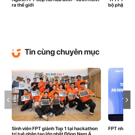
ra thế giới
bộ phận đứn
Tin cùng chuyên mục
Sinh viên FPT giành Top 1 tại hackathon
FPT nhận bằ
trí tuệ nhân tạo lớn nhất Đông Nam Á