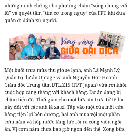
những minh chứng cho phương châm “sống chung với
lũ” và quyết tâm "tìm cơ trong nguy” của FPT khi đưa
quân đi đánh xứ người.
Một buổi trưa mùa thu gió se lạnh, anh Lã Mạnh Lý,
Quản trị dự án Optage và anh Nguyễn Đức Hoanh -
Giám đốc Trung tâm DTL.Z15 (FPT Japan) vừa rời khỏi
cuộc họp căng thẳng với khách hàng. Dự án đang bị
chậm tiến độ. Thời gian cho một bữa ăn trưa tử tế lúc
này đối với các anh là xa xỉ. Tấp vào một cửa một cửa
hàng tiện lợi bên đường, hai anh mua vội một phần
cơm nắm và hộp nước tăng lực rồi ra công viên ngồi
ăn. Vị cơm nắm chưa bao giờ ngon đến thế. Xong bữa