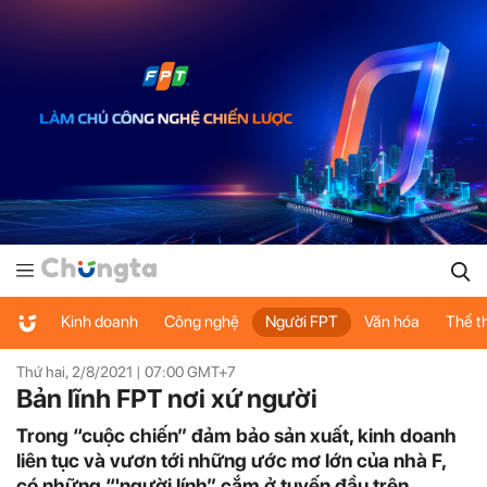
Kinh doanh
Công nghệ
Người FPT
Văn hóa
Thể t
Thứ hai, 2/8/2021 |
07:00
GMT+7
Bản lĩnh FPT nơi xứ người
Trong “cuộc chiến” đảm bảo sản xuất, kinh doanh
liên tục và vươn tới những ước mơ lớn của nhà F,
có những “'người lính” cắm ở tuyến đầu trên