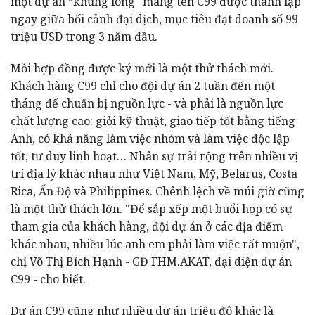
một dự án “khủng long" mang tên C99 được thành lập
ngay giữa bối cảnh đại dịch, mục tiêu đạt doanh số 99
triệu USD trong 3 năm đầu.
Mỗi hợp đồng được ký mới là một thử thách mới.
Khách hàng C99 chỉ cho đội dự án 2 tuần đến một
tháng để chuẩn bị nguồn lực - và phải là nguồn lực
chất lượng cao: giỏi kỹ thuật, giao tiếp tốt bằng tiếng
Anh, có khả năng làm việc nhóm và làm việc độc lập
tốt, tư duy linh hoạt… Nhân sự trải rộng trên nhiều vị
trí địa lý khác nhau như Việt Nam, Mỹ, Belarus, Costa
Rica, Ấn Độ và Philippines. Chênh lệch về múi giờ cũng
là một thử thách lớn. "Để sắp xếp một buổi họp có sự
tham gia của khách hàng, đội dự án ở các địa điểm
khác nhau, nhiều lúc anh em phải làm việc rất muộn",
chị Võ Thị Bích Hạnh - GĐ FHM.AKAT, đại diện dự án
C99 - cho biết.
Dự án C99 cũng như nhiều dự án triệu đô khác là