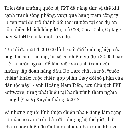
Trên đấu trường quốc tế, FPT đã nâng tầm vị thế khi
cạnh tranh sòng phẳng, vượt qua hàng trăm công ty
IT tên tuổi để trở thành đối tác ưu tiên tại các dự án
của nhiều khách hàng lớn, mà C99, Coca-Cola, Optage
hay SatoHD chỉ là một số ví dụ.
"Ba tôi đã mất đi 30.000 lính suốt đời binh nghiệp của
ông. Là con trai ông, tôi sẽ có nhiệm vụ đưa 30.000 bạn
trẻ ra nước ngoài, để làm việc và cạnh tranh với
những tập đoàn hàng đầu. Đó thực chất là một “cuộc
chiến” khác: cuộc chiến góp phần thay đổi số phận của
dân tộc này" - anh Hoàng Nam Tiến, cựu Chủ tịch FPT
Software, từng phát biểu tại hành trình thăm nghĩa
trang liệt sĩ Vị Xuyên tháng 3/2019.
Và những người lính thiện chiến nhà F đang làm rạng
rỡ màu áo cam trên bản đồ công nghệ thế giới, bất
chấp cuộc chiến đó đã thêm nhiều phần gian khó vì