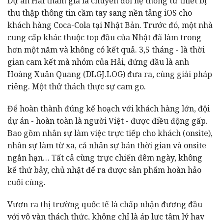
Dự án Hải tham gia là chuyển đổi hệ thống từ thiết bị
thu thập thông tin cầm tay sang nền tảng iOS cho
khách hàng Coca-Cola tại Nhật Bản. Trước đó, một nhà
cung cấp khác thuộc top đầu của Nhật đã làm trong
hơn một năm và không có kết quả. 3,5 tháng - là thời
gian cam kết mà nhóm của Hải, đứng đầu là anh
Hoàng Xuân Quang (DLGJ.LOG) đưa ra, cùng giải pháp
riêng. Một thử thách thực sự cam go.
Để hoàn thành đúng kế hoạch với khách hàng lớn, đội
dự án - hoàn toàn là người Việt - được điều động gấp.
Bao gồm nhân sự làm việc trực tiếp cho khách (onsite),
nhân sự làm từ xa, cả nhân sự bán thời gian và onsite
ngắn hạn… Tất cả cùng trực chiến đêm ngày, không
kể thứ bảy, chủ nhật để ra được sản phẩm hoàn hảo
cuối cùng.
Vươn ra thị trường quốc tế là chấp nhận đương đầu
với vô vàn thách thức, không chỉ là áp lực tâm lý hay