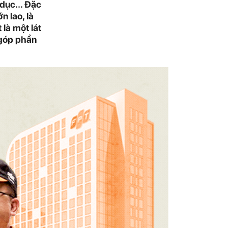
dục... Đặc
n lao, là
 là một lát
 góp phần