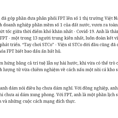
 đã góp phần đưa phân phối FPT lên số 1 thị trường Việt 
h doanh nghiệp phần mềm số 1 của đất nước, vươn ra toàn 
t tốc giữa thời điểm khó khăn nhất - Covid-19. Anh là thà
FPT - một trong 13 người trung kiên nhất, luôn đoàn kết v
phát triển. “Tay chơi STCo” - Viện sĩ STCo đời đầu cũng đã
óa FPT biết bao dấu ấn bất hủ.
 hứng bằng cả trí tuệ lẫn sự hài hước, khi vừa có thể trò
nh lượng tử vừa chiêm nghiệm về cách nấu một nồi cá kho 
, anh dám nói điều họ chưa dám nghĩ. Với đồng nghiệp, an
i chưa ai dám xung phong. Với FPT, anh là một phần lịch 
n và những cuộc cách mạng đích thực.