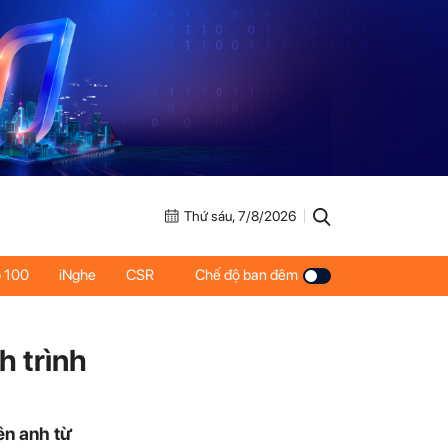
Thứ sáu, 7/8/2026
 100
iNghe
CSR
Chế độ ban đêm
h trình
ên anh từ