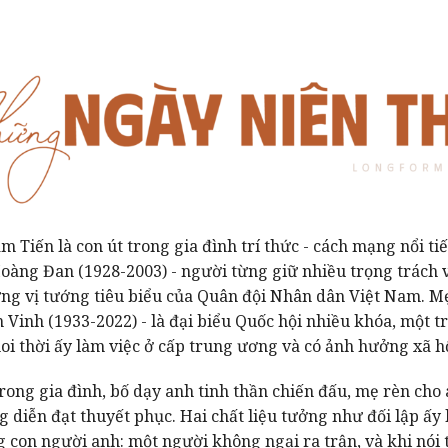
Tiến là con út trong gia đình trí thức - cách mạng nổi tiế
oàng Đan (1928-2003) - người từng giữ nhiều trọng trách 
ng vị tướng tiêu biểu của Quân đội Nhân dân Việt Nam. Mẹ
 Vinh (1933-2022) - là đại biểu Quốc hội nhiều khóa, một 
i thời ấy làm việc ở cấp trung ương và có ảnh hưởng xã hộ
rong gia đình, bố dạy anh tinh thần chiến đấu, mẹ rèn cho
g diễn đạt thuyết phục. Hai chất liệu tưởng như đối lập ấy
 con người anh: một người không ngại ra trận, và khi nói t