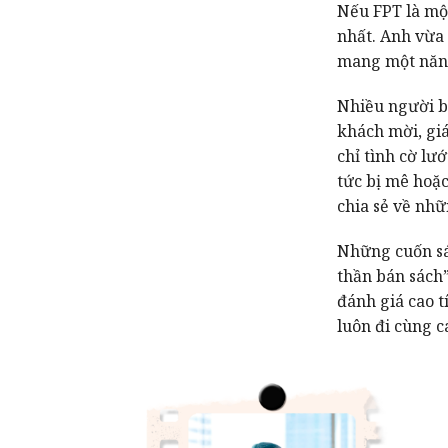
Nếu FPT là mộ
nhất. Anh vừa 
mang một năng 
Nhiều người b
khách mời, gi
chỉ tình cờ lướ
tức bị mê hoặ
chia sẻ về nhữ
Những cuốn sá
thần bán sách”
đánh giá cao t
luôn đi cùng c