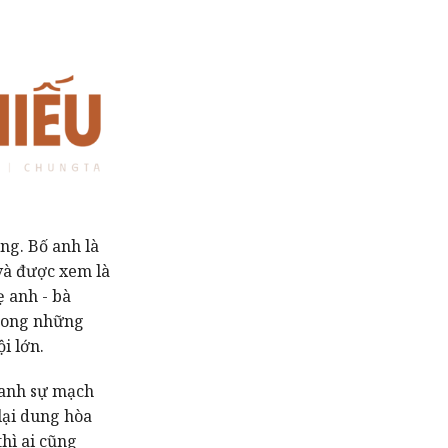
ng. Bố anh là
và được xem là
 anh - bà
trong những
i lớn.
 anh sự mạch
 lại dung hòa
hì ai cũng