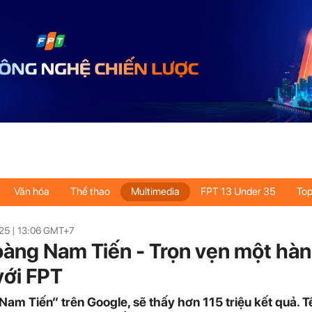
Văn hóa
Thể thao
Multimedia
FPT 13 Under 35
Top
25 |
13:06
GMT+7
àng Nam Tiến - Trọn vẹn một hàn
với FPT
am Tiến” trên Google, sẽ thấy hơn 115 triệu kết quả. T