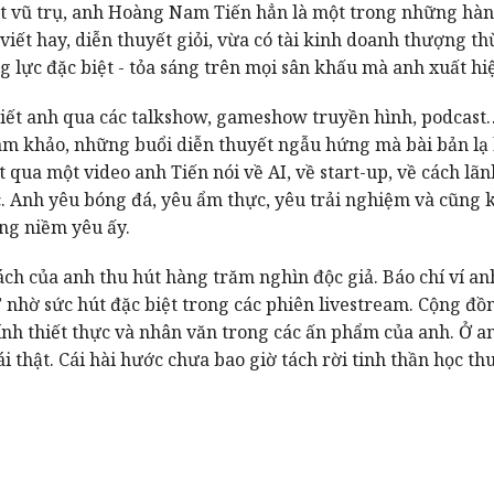
t vũ trụ, anh Hoàng Nam Tiến hẳn là một trong những hàn
viết hay, diễn thuyết giỏi, vừa có tài kinh doanh thượng t
lực đặc biệt - tỏa sáng trên mọi sân khấu mà anh xuất hi
iết anh qua các talkshow, gameshow truyền hình, podcast…
ám khảo, những buổi diễn thuyết ngẫu hứng mà bài bản lạ 
t qua một video anh Tiến nói về AI, về start-up, về cách lãn
c. Anh yêu bóng đá, yêu ẩm thực, yêu trải nghiệm và cũng 
ng niềm yêu ấy.
ch của anh thu hút hàng trăm nghìn độc giả. Báo chí ví an
 nhờ sức hút đặc biệt trong các phiên livestream. Cộng đồ
ính thiết thực và nhân văn trong các ấn phẩm của anh. Ở an
ái thật. Cái hài hước chưa bao giờ tách rời tinh thần học thu