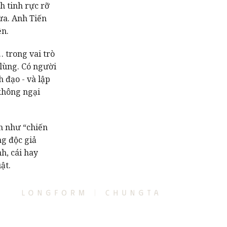
h tinh rực rỡ
hừa. Anh Tiến
ện.
 trong vai trò
lùng. Có người
h đạo - và lập
không ngại
h như “chiến
ng độc giả
h, cái hay
ật.