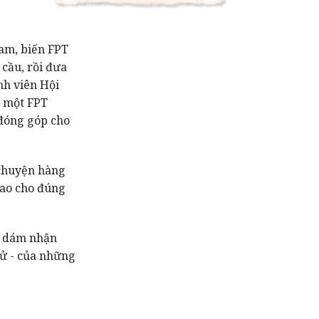
Nam, biến FPT
cầu, rồi đưa
nh viên Hội
ì một FPT
 đóng góp cho
 chuyện hàng
sao cho đúng
h dám nhận
sử - của những