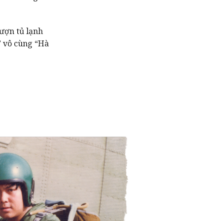
ượn tủ lạnh
” vô cùng “Hà