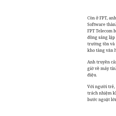
Còn ở FPT, anh
Software thàn
FPT Telecom bứ
đồng sáng lập 
trường tồn và 
kho tàng văn h
Anh truyền cảm
giờ về máy tí
điệu.
Với người trẻ
trách nhiệm kh
bước ngoặt lớ