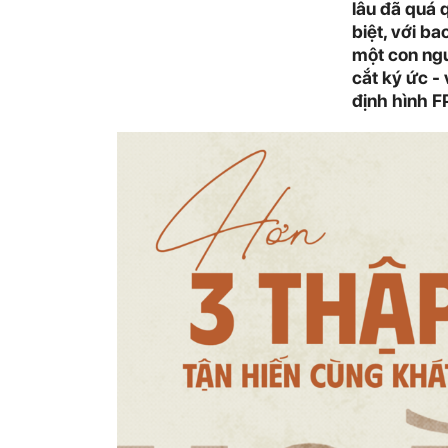
lâu đã quá 
biệt, với b
một con ngườ
cắt ký ức -
định hình F