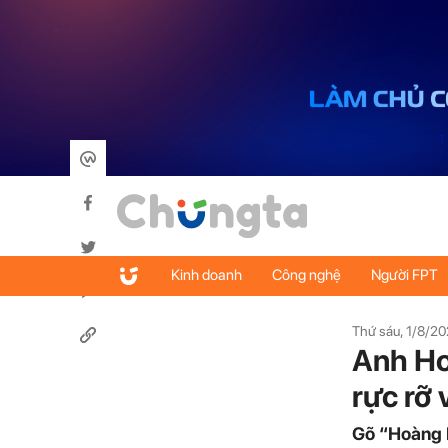
Kinh doanh
Công nghệ
Người FPT
Thứ sáu, 1/8/20
Anh Ho
rực rỡ 
Gõ “Hoàng N