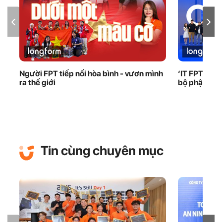
Người FPT tiếp nối hòa bình - vươn mình
‘IT FPT phải
ra thế giới
bộ phận đứn
Tin cùng chuyên mục