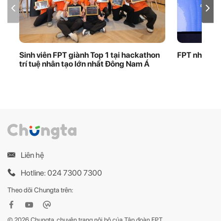
Sinh viên FPT giành Top 1 tại hackathon
FPT nhận bằ
trí tuệ nhân tạo lớn nhất Đông Nam Á
Liên hệ
Hotline: 024 7300 7300
Theo dõi Chungta trên:
© 2026 Chungta, chuyên trang nội bộ của Tập đoàn FPT.