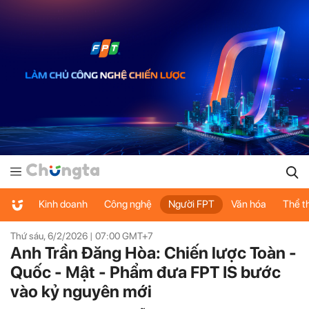
Kinh doanh
Công nghệ
Người FPT
Văn hóa
Thể t
Thứ sáu, 6/2/2026 |
07:00
GMT+7
Anh Trần Đăng Hòa: Chiến lược Toàn -
Quốc - Mật - Phẩm đưa FPT IS bước
vào kỷ nguyên mới