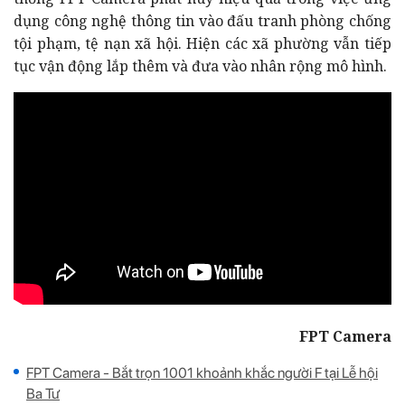
dụng công nghệ thông tin vào đấu tranh phòng chống
tội phạm, tệ nạn xã hội.
Hiện các xã phường vẫn tiếp
tục vận động lắp thêm và đưa vào nhân rộng mô hình.
FPT Camera
FPT Camera - Bắt trọn 1001 khoảnh khắc người F tại Lễ hội
Ba Tư