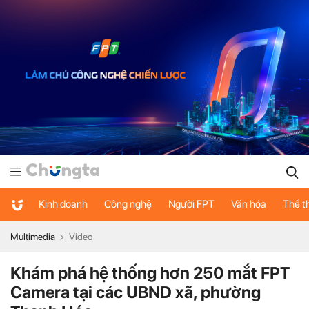
Kinh doanh
Công nghệ
Người FPT
Văn hóa
Thể t
Multimedia
Video
Khám phá hệ thống hơn 250 mắt FPT
Camera tại các UBND xã, phường