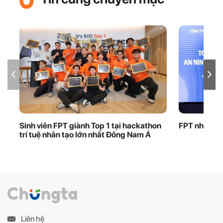
Sinh viên FPT giành Top 1 tại hackathon
FPT nhận bằ
trí tuệ nhân tạo lớn nhất Đông Nam Á
Liên hệ