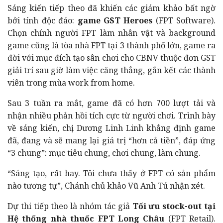
Sáng kiến tiếp theo đã khiến các giám khảo bất ngờ
bởi tính độc đáo:
game GST Heroes
(FPT Software).
Chọn chính người FPT làm nhân vật và background
game cũng là tòa nhà FPT tại 3 thành phố lớn, game ra
đời với mục đích tạo sân chơi cho CBNV thuộc đơn GST
giải trí sau giờ làm việc căng thẳng, gắn kết các thành
viên trong mùa work from home.
Sau 3 tuần ra mắt, game đã có hơn 700 lượt tải và
nhận nhiều phản hồi tích cực từ người chơi. Trình bày
về sáng kiến, chị Dương Linh Linh khẳng định game
đã, đang và sẽ mang lại giá trị “hơn cả tiền”, đáp ứng
“3 chung”: mục tiêu chung, chơi chung, làm chung.
“Sáng tạo, rất hay. Tôi chưa thấy ở FPT có sản phẩm
nào tương tự”, Chánh chủ khảo Vũ Anh Tú nhận xét.
Dự thi tiếp theo là nhóm tác giả
Tối ưu stock-out tại
Hệ thống nhà thuốc FPT Long Châu
(FPT Retail).