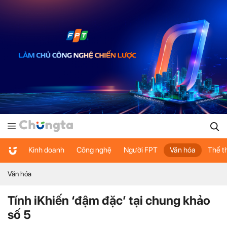
Kinh doanh
Công nghệ
Người FPT
Văn hóa
Thể t
Văn hóa
Tính iKhiến ‘đậm đặc’ tại chung khảo
số 5