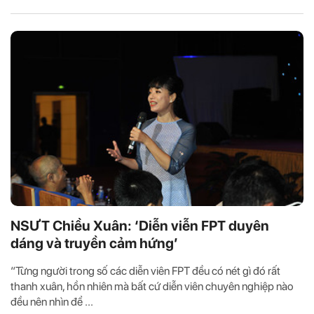
NSƯT Chiều Xuân: ‘Diễn viễn FPT duyên
dáng và truyền cảm hứng’
“Từng người trong số các diễn viên FPT đều có nét gì đó rất
thanh xuân, hồn nhiên mà bất cứ diễn viên chuyên nghiệp nào
đều nên nhìn để ...