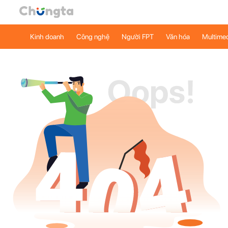
Kinh doanh
Công nghệ
Người FPT
Văn hóa
Multime