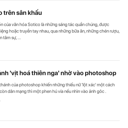
o trên sân khấu
n của văn hóa Sotico là những sáng tác quần chúng, được
iệng hoặc truyền tay nhau, qua những bữa ăn, những chén rượu,
 tâm sự, ...
ảnh 'vịt hoá thiên nga' nhờ vào photoshop
thánh của photoshop khiến những thiếu nữ 'lột xác' một cách
 còn dân mạng thì một phen hú vía nếu nhìn vào ảnh gôc .
T