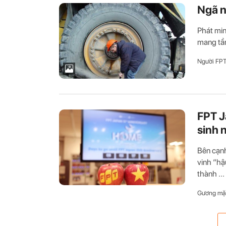
Ngã n
Phát min
mang tầm
Người FP
FPT J
sinh 
Bên cạnh
vinh “hậ
thành ...
Gương mặ