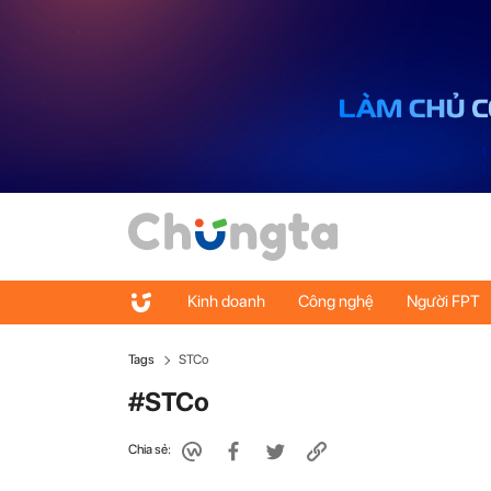
Kinh doanh
Công nghệ
Người FPT
Tags
STCo
#STCo
Chia sẻ: