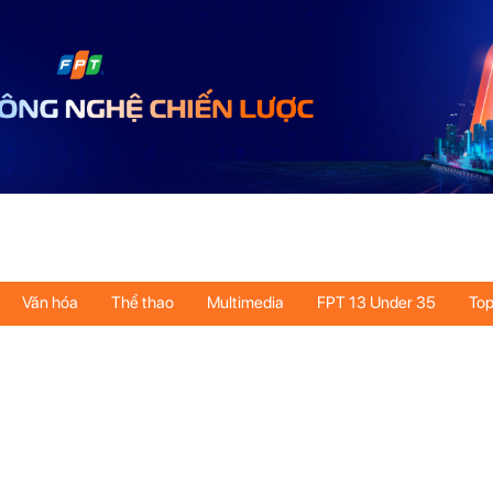
Văn hóa
Thể thao
Multimedia
FPT 13 Under 35
Top