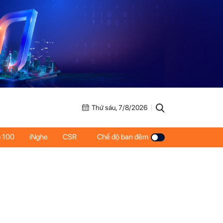
Thứ sáu, 7/8/2026
 100
iNghe
CSR
Chế độ ban đêm