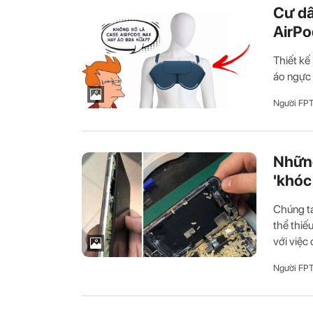
Cư dâ
AirP
Thiết kế
áo ngực 
Người FP
Những
'khóc
Chúng t
thể thiế
với việc 
Người FP