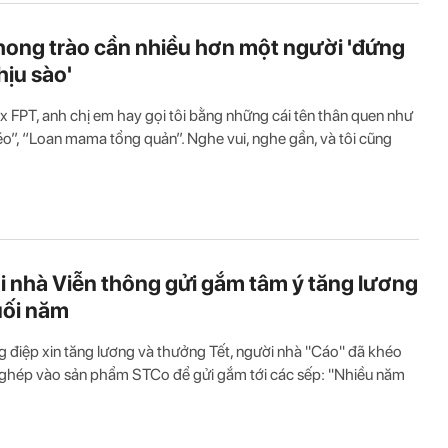
hong trào cần nhiều hơn một người 'đứng
hịu sào'
 FPT, anh chị em hay gọi tôi bằng những cái tên thân quen như
o”, “Loan mama tổng quản”. Nghe vui, nghe gần, và tôi cũng
 nhà Viễn thông gửi gắm tâm ý tăng lương
uối năm
g điệp xin tăng lương và thưởng Tết, người nhà "Cáo" đã khéo
 ghép vào sản phẩm STCo để gửi gắm tới các sếp: "Nhiều năm