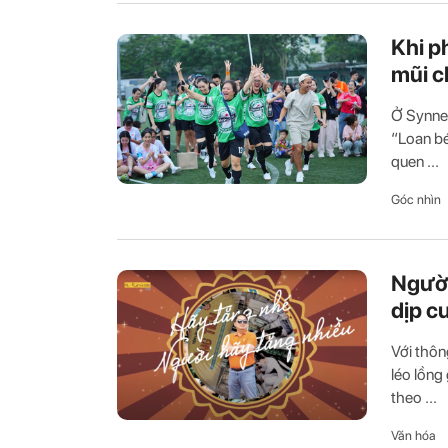
Khi p
mũi c
Ở Synnex
“Loan bé
quen ...
Góc nhìn
Người
dịp c
Với thôn
léo lồng
theo ...
Văn hóa