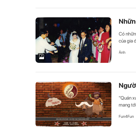
Những
Có những
của gia 
Ảnh
Người
"Quán xư
mang tới
Fun4Fun