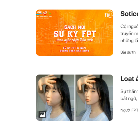
Sotic
Cội nguồ
truyền m
những lần
Bài dự thi
Loạt 
Sự thần 
bất ngờ,
Người FP