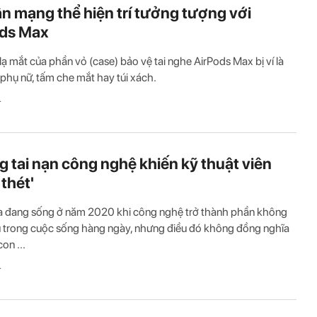
n mạng thể hiện trí tưởng tượng với
ods Max
 lạ mắt của phần vỏ (case) bảo vệ tai nghe AirPods Max bị ví là
phụ nữ, tấm che mắt hay túi xách.
T
 tai nạn công nghệ khiến kỹ thuật viên
 thét'
a đang sống ở năm 2020 khi công nghệ trở thành phần không
u trong cuộc sống hàng ngày, nhưng điều đó không đồng nghĩa
con ...
T