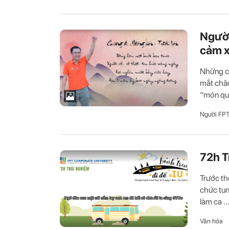
Người
cảm x
Những c
mắt chân
“món quà
Người FP
72h T
Trước th
chức tun
làm ca ..
Văn hóa