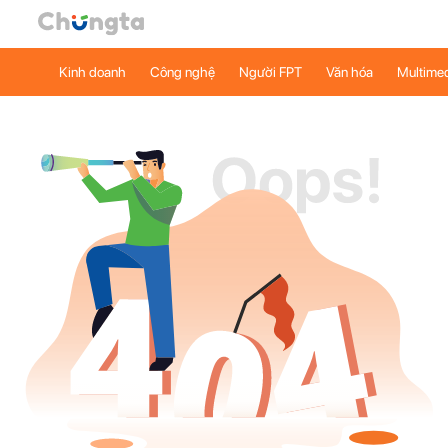
Kinh doanh
Công nghệ
Người FPT
Văn hóa
Multime