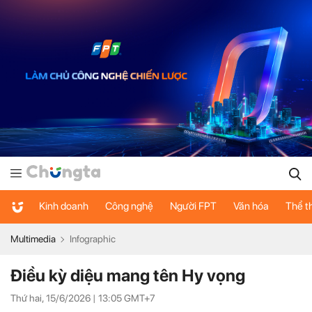
Kinh doanh
Công nghệ
Người FPT
Văn hóa
Thể t
Multimedia
Infographic
Điều kỳ diệu mang tên Hy vọng
Thứ hai, 15/6/2026 |
13:05
GMT+7