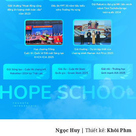
Ngọc Huy
| Thiết kế:
Khôi Phm