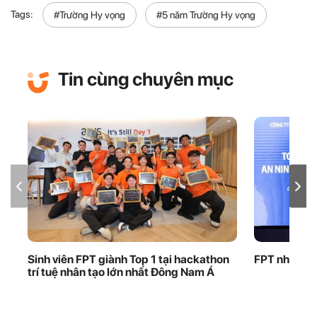
Tags:
#Trường Hy vọng
#5 năm Trường Hy vọng
Tin cùng chuyên mục
Sinh viên FPT giành Top 1 tại hackathon
FPT nhận bằ
trí tuệ nhân tạo lớn nhất Đông Nam Á