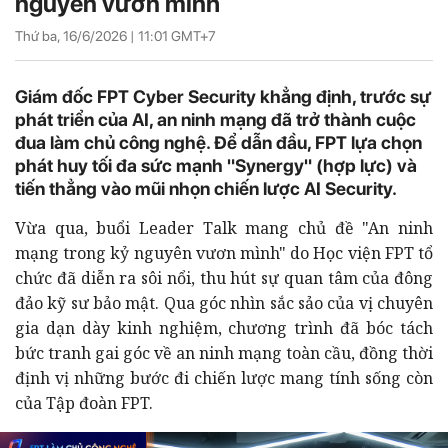
nguyên vươn mình
Thứ ba, 16/6/2026 |
11:01
GMT+7
Giám đốc FPT Cyber Security khẳng định, trước sự
phát triển của AI, an ninh mạng đã trở thành cuộc
đua làm chủ công nghệ. Để dẫn đầu, FPT lựa chọn
phát huy tối đa sức mạnh "Synergy" (hợp lực) và
tiến thẳng vào mũi nhọn chiến lược AI Security.
Vừa qua, buổi Leader Talk mang chủ đề "An ninh
mạng trong kỷ nguyên vươn mình" do Học viện FPT tổ
chức đã diễn ra sôi nổi, thu hút sự quan tâm của đông
đảo kỹ sư bảo mật. Qua góc nhìn sắc sảo của vị chuyên
gia dạn dày kinh nghiệm, chương trình đã bóc tách
bức tranh gai góc về an ninh mạng toàn cầu, đồng thời
định vị những bước đi chiến lược mang tính sống còn
của Tập đoàn FPT.