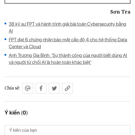
Sơn Tra
38 kỹ sư FPT và hành trình giải bài toán Cybersecurity bằng
AI
FPT đạt 6 chứng nhận bảo mật cấp độ 4 cho hệ thống Data
Center và Cloud
Anh Trương Gia Bình: 'Sự thành công của người biết dùng AI
và người từ chối AI là hoàn toàn khác biệt'
Chia sẻ:
Ý kiến
(
0
)