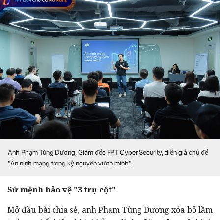
Anh Phạm Tùng Dương, Giám đốc FPT Cyber Security, diễn giả chủ đề
"An ninh mạng trong kỷ nguyên vươn mình".
Sứ mệnh bảo vệ "3 trụ cột"
Mở đầu bài chia sẻ, anh Phạm Tùng Dương xóa bỏ lầm