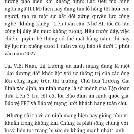
tưởng phổ biến khi khẳng định: Các siêu mô hình
ngôn ngữ (LLM) hiện nay đang tìm lỗ hổng tốt hơn con
người, tạo ra một sự bất đối xứng quyền lực công
nghệ “khủng khiếp” trên toàn cầu. Nhờ AI, tốc độ tấn
công bị đẩy lên mức không tưởng. Nếu trước đây, việc
chiếm quyền hệ thống có thể mất hàng năm, thì nay
kỷ lục rút xuống dưới 1 tuần và dự báo sẽ dưới 1 phút
vào năm 2027.
Tại Việt Nam, thị trường an ninh mạng đang là một
"đại dương đỏ" khốc liệt với sự thống trị của các ông
lớn công nghệ trên thị trường. Chủ tịch Trương Gia
Bình xác định, an ninh mạng là sứ mệnh của Tập đoàn
dựa trên 3 trụ cột cốt lõi: Bảo đảm an ninh quốc gia,
Bảo vệ FPT và Bảo vệ mạng lưới khách hàng toàn cầu.
"Những rủi ro về an ninh mạng hiện nay giống như vi
khuẩn trong không khí. Chúng ta phải sống chung với
lũ và liên tục trang bị sức đề kháng mạnh nhất", anh