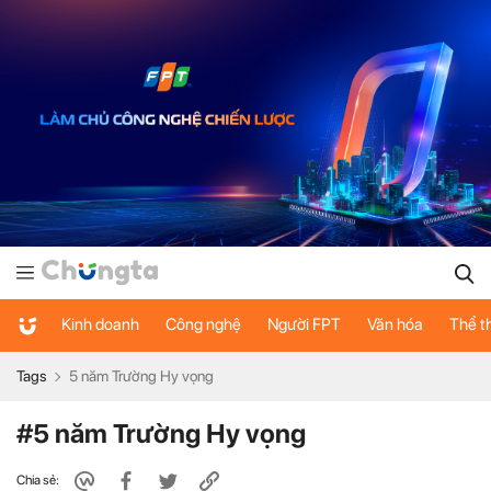
Kinh doanh
Công nghệ
Người FPT
Văn hóa
Thể t
Tags
5 năm Trường Hy vọng
#5 năm Trường Hy vọng
Chia sẻ: