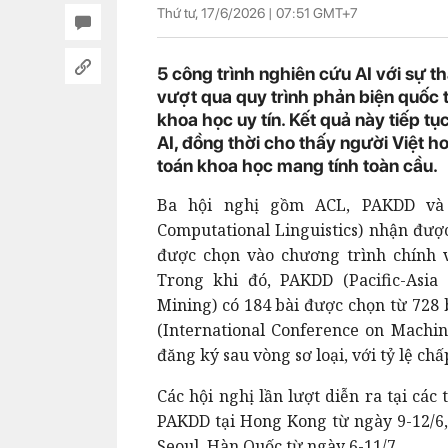
Thứ tư, 17/6/2026 |
07:51
GMT+7
5 công trình nghiên cứu AI với sự t
vượt qua quy trình phản biện quốc t
khoa học uy tín. Kết quả này tiếp t
AI, đồng thời cho thấy người Việt h
toán khoa học mang tính toàn cầu.
Ba hội nghị gồm ACL, PAKDD và 
Computational Linguistics) nhận được
được chọn vào chương trình chính 
Trong khi đó, PAKDD (Pacific-Asia
Mining) có 184 bài được chọn từ 728
(International Conference on Machin
đăng ký sau vòng sơ loại, với tỷ lệ c
Các hội nghị lần lượt diễn ra tại các
PAKDD tại Hong Kong từ ngày 9-12/6, 
Seoul, Hàn Quốc từ ngày 6-11/7.