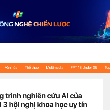
Văn hóa
Thể thao
Multimedia
FPT 13 Under 35
Top
g trình nghiên cứu AI của
 3 hội nghị khoa học uy tín