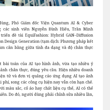
Hùng, Phó Giám đốc Viện Quantum AI & Cyber
g các sinh viên Nguyễn Đình Hiếu, Trần Minh
riển đề tài EquiFashion: Hybrid GAN–Diffusion
hion Design Generation (tạm dịch: Phương pháp kết
m cân bằng giữa tính đa dạng và độ chân thực
t bài toán của AI tạo hình ảnh, vừa tạo nhiều ý
ảnh chân thực, đúng yêu cầu. Hiện nhiều doanh
iện tử và đơn vị quảng cáo ứng dụng AI tạo ảnh
i phí, song các công cụ hiện nay vẫn còn hạn chế.
i màu sắc, cổ áo hay chất liệu cụ thể, AI có thể
hiên. Do đó, người dùng phải chỉnh sửa nhiều lần,