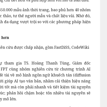
350.000 mẫu ảnh thời trang, bao phủ hơn 40 nhóm
 thảo, tư thế người mẫu và chất liệu vải. Nhờ đó,
ính đa dạng vượt trội so với các phương pháp hiện
ả hơn
hiên cứu được chấp nhận, gồm FastDiSS, CodeWiki
 sự tham gia TS. Hoàng Thanh Tùng, Giám đốc
n FPT cùng nhóm nghiên cứu từ chương trình AI
ề tài về mô hình ngôn ngữ khuếch tán (diffusion
i giúp AI tạo văn bản, nhằm cải thiện hiệu năng
 lời tốt mà còn phải nhanh và tiết kiệm tài nguyên
úc; phản hồi chậm hoặc tốn nhiều tài nguyên sẽ
y mô lớn.