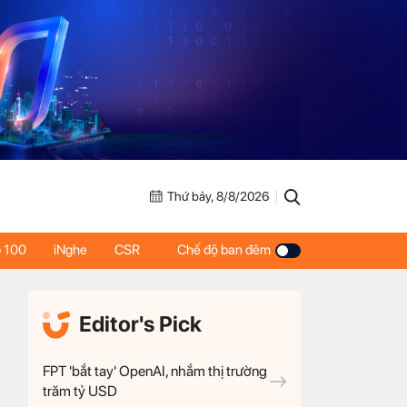
Thứ bảy, 8/8/2026
 100
iNghe
CSR
Chế độ ban đêm
Editor's Pick
FPT 'bắt tay' OpenAI, nhắm thị trường
trăm tỷ USD