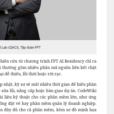
I Lab (QACI), Tập đoàn FPT
iên cứu từ chương trình FPT AI Residency chỉ ra
i thường gồm nhiều phần mã nguồn liên kết chặt
i dễ thiếu, lỗi thời hoặc rời rạc.
p nhật, kỹ sư sẽ mất nhiều thời gian để hiểu phần
sửa lỗi, nâng cấp hoặc bàn giao dự án. CodeWiki
tài liệu kỹ thuật cho các phần mềm lớn, như ứng
ống đặt vé hay phần mềm quản lý doanh nghiệp.
ẫn đầy đủ cho cả phần mềm, kèm sơ đồ minh họa