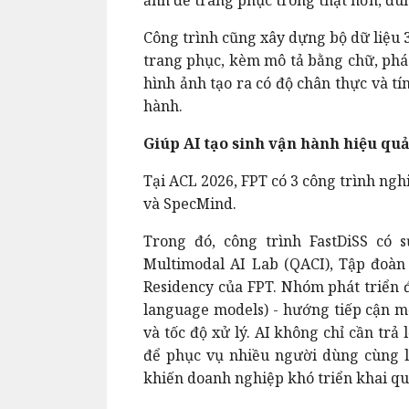
Công trình cũng xây dựng bộ dữ liệu 
trang phục, kèm mô tả bằng chữ, phác
hình ảnh tạo ra có độ chân thực và t
hành.
Giúp AI tạo sinh vận hành hiệu qu
Tại ACL 2026, FPT có 3 công trình ng
và SpecMind.
Trong đó, công trình FastDiSS có
Multimodal AI Lab (QACI), Tập đoà
Residency của FPT. Nhóm phát triển đ
language models) - hướng tiếp cận mớ
và tốc độ xử lý. AI không chỉ cần trả
để phục vụ nhiều người dùng cùng l
khiến doanh nghiệp khó triển khai qu