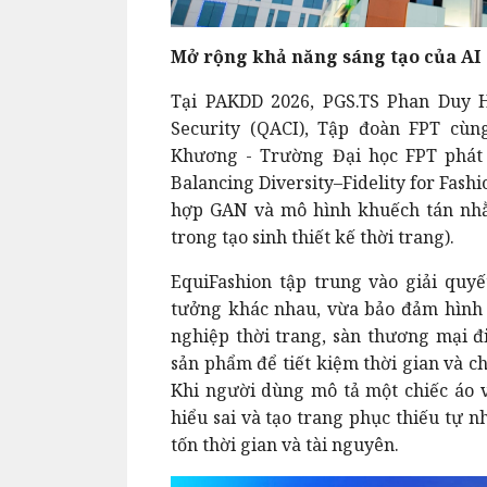
Mở rộng khả năng sáng tạo của AI
Tại PAKDD 2026, PGS.TS Phan Duy 
Security (QACI), Tập đoàn FPT cùn
Khương - Trường Đại học FPT phát t
Balancing Diversity–Fidelity for Fas
hợp GAN và mô hình khuếch tán nhằ
trong tạo sinh thiết kế thời trang).
EquiFashion tập trung vào giải quyế
tưởng khác nhau, vừa bảo đảm hình 
nghiệp thời trang, sàn thương mại đ
sản phẩm để tiết kiệm thời gian và ch
Khi người dùng mô tả một chiếc áo vớ
hiểu sai và tạo trang phục thiếu tự n
tốn thời gian và tài nguyên.