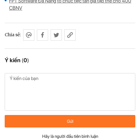
FPT Software Đà Nẵng tổ chức tiệc tân gia tập thể cho 400
CBNV
Chia sẻ:
Ý kiến
(
0
)
Gửi
Hãy là người đầu tiên bình luận