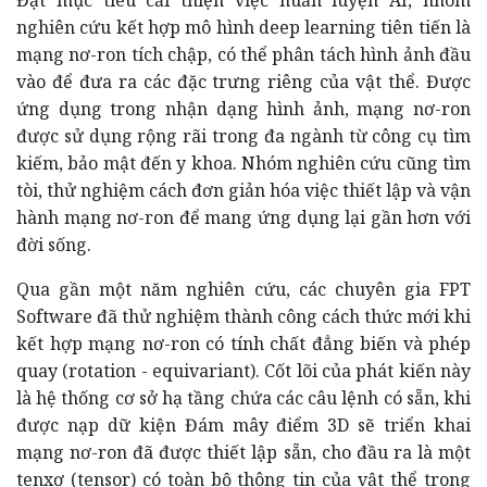
nghiên cứu kết hợp mô hình deep learning tiên tiến là
mạng nơ-ron tích chập, có thể phân tách hình ảnh đầu
vào để đưa ra các đặc trưng riêng của vật thể. Được
ứng dụng trong nhận dạng hình ảnh, mạng nơ-ron
được sử dụng rộng rãi trong đa ngành từ công cụ tìm
kiếm, bảo mật đến y khoa. Nhóm nghiên cứu cũng tìm
tòi, thử nghiệm cách đơn giản hóa việc thiết lập và vận
hành mạng nơ-ron để mang ứng dụng lại gần hơn với
đời sống.
Qua gần một năm nghiên cứu, các chuyên gia FPT
Software đã thử nghiệm thành công cách thức mới khi
kết hợp mạng nơ-ron có tính chất đẳng biến và phép
quay (rotation - equivariant). Cốt lõi của phát kiến này
là hệ thống cơ sở hạ tầng chứa các câu lệnh có sẵn, khi
được nạp dữ kiện Đám mây điểm 3D sẽ triển khai
mạng nơ-ron đã được thiết lập sẵn, cho đầu ra là một
tenxơ (tensor) có toàn bộ thông tin của vật thể trong