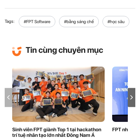
Tags:
#FPT Software
#bằng sáng chế
#học sâu
Tin cùng chuyên mục
Sinh viên FPT giành Top 1 tại hackathon
FPT nhận bằ
trí tuệ nhân tạo lớn nhất Đông Nam Á