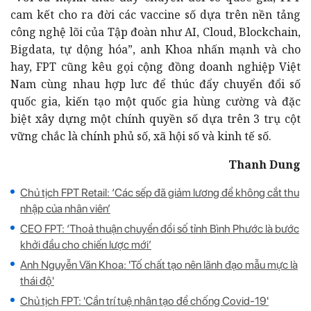
cam kết cho ra đời các vaccine số dựa trên nền tảng
công nghệ lõi của Tập đoàn như AI, Cloud, Blockchain,
Bigdata, tự dộng hóa”, anh Khoa nhấn mạnh và cho
hay, FPT cũng kêu gọi cộng đồng doanh nghiệp Việt
Nam cùng nhau hợp lưc để thúc đẩy chuyển đổi số
quốc gia, kiến tạo một quốc gia hùng cường và đặc
biệt xây dựng một chính quyền số dựa trên 3 trụ cột
vững chắc là chính phủ số, xã hội số và kinh tế số.
Thanh Dung
Chủ tịch FPT Retail: ‘Các sếp đã giảm lương để không cắt thu
nhập của nhân viên’
CEO FPT: ‘Thoả thuận chuyển đổi số tỉnh Bình Phước là bước
khởi đầu cho chiến lược mới’
Anh Nguyễn Văn Khoa: 'Tố chất tạo nên lãnh đạo mẫu mực là
thái độ'
Chủ tịch FPT: 'Cần trí tuệ nhân tạo để chống Covid-19'