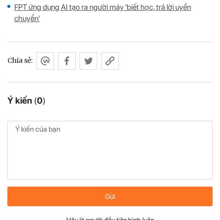
FPT ứng dụng AI tạo ra người máy 'biết học, trả lời uyển
chuyển'
Chia sẻ:
Ý kiến
(
0
)
Gửi
Hãy là người đầu tiên bình luận