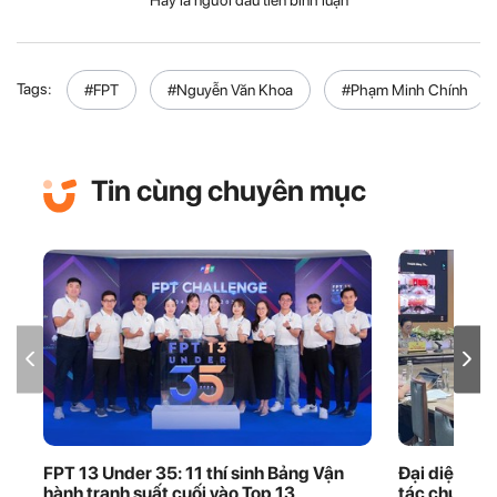
Tags:
#FPT
#Nguyễn Văn Khoa
#Phạm Minh Chính
Tin cùng chuyên mục
FPT 13 Under 35: 11 thí sinh Bảng Vận
Đại diện FP
hành tranh suất cuối vào Top 13
tác chuyển 