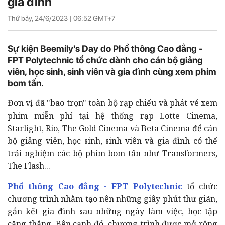
gia đình
Thứ bảy, 24/6/2023 |
06:52
GMT+7
Sự kiện Beemily's Day do Phổ thông Cao đẳng -
FPT Polytechnic tổ chức dành cho cán bộ giảng
viên, học sinh, sinh viên và gia đình cùng xem phim
bom tấn.
Đơn vị đã "bao trọn" toàn bộ rạp chiếu và phát vé xem
phim miễn phí tại hệ thống rạp Lotte Cinema,
Starlight, Rio, The Gold Cinema và Beta Cinema để cán
bộ giảng viên, học sinh, sinh viên và gia đình có thể
trải nghiệm các bộ phim bom tấn như Transformers,
The Flash...
Phổ thông Cao đẳng - FPT Polytechnic
tổ chức
chương trình nhằm tạo nên những giây phút thư giãn,
gắn kết gia đình sau những ngày làm việc, học tập
căng thẳng. Bên cạnh đó, chương trình được mở rộng