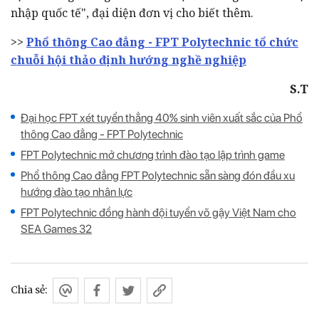
nhập quốc tế", đại diện đơn vị cho biết thêm.
>>
Phổ thông Cao đẳng - FPT Polytechnic tổ chức
chuỗi hội thảo định hướng nghề nghiệp
S.T
Đại học FPT xét tuyển thẳng 40% sinh viên xuất sắc của Phổ
thông Cao đẳng - FPT Polytechnic
FPT Polytechnic mở chương trình đào tạo lập trình game
Phổ thông Cao đẳng FPT Polytechnic sẵn sàng đón đầu xu
hướng đào tạo nhân lực
FPT Polytechnic đồng hành đội tuyển võ gậy Việt Nam cho
SEA Games 32
Chia sẻ: