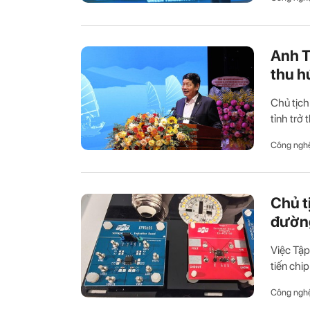
Anh T
thu h
Chủ tịch
tỉnh trở 
Công ngh
Chủ t
đường
Việc Tập
tiến chi
Công ngh