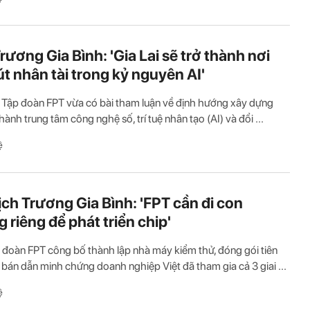
rương Gia Bình: 'Gia Lai sẽ trở thành nơi
út nhân tài trong kỷ nguyên AI'
 Tập đoàn FPT vừa có bài tham luận về định hướng xây dựng
thành trung tâm công nghệ số, trí tuệ nhân tạo (AI) và đổi ...
ệ
ịch Trương Gia Bình: 'FPT cần đi con
 riêng để phát triển chip'
 đoàn FPT công bố thành lập nhà máy kiểm thử, đóng gói tiên
p bán dẫn minh chứng doanh nghiệp Việt đã tham gia cả 3 giai ...
ệ