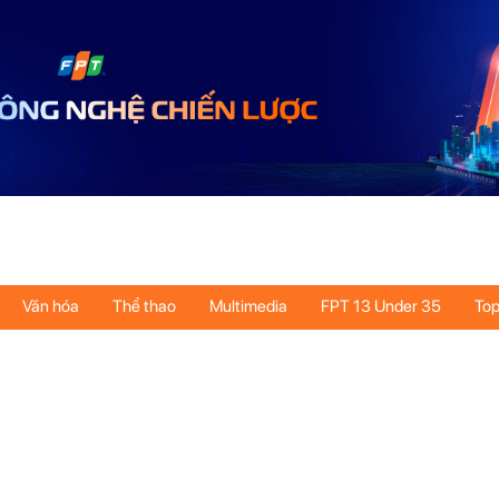
Văn hóa
Thể thao
Multimedia
FPT 13 Under 35
Top