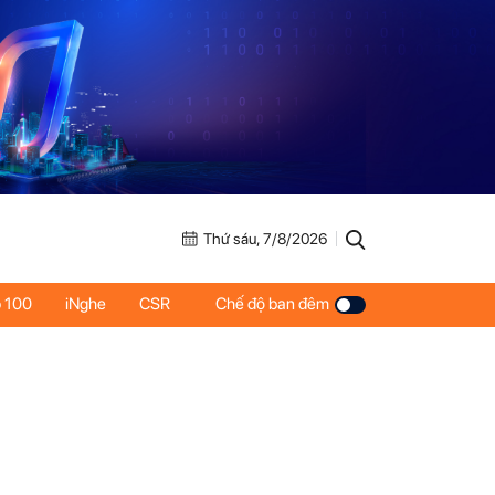
Thứ sáu, 7/8/2026
 100
iNghe
CSR
Chế độ ban đêm