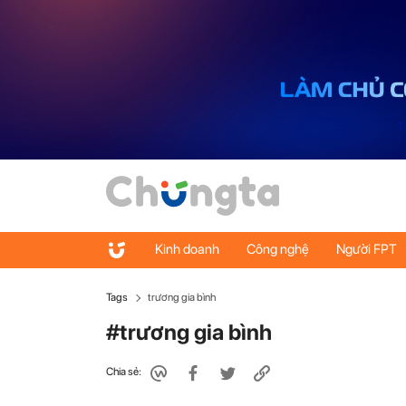
Kinh doanh
Công nghệ
Người FPT
Tags
trương gia bình
#trương gia bình
Chia sẻ: