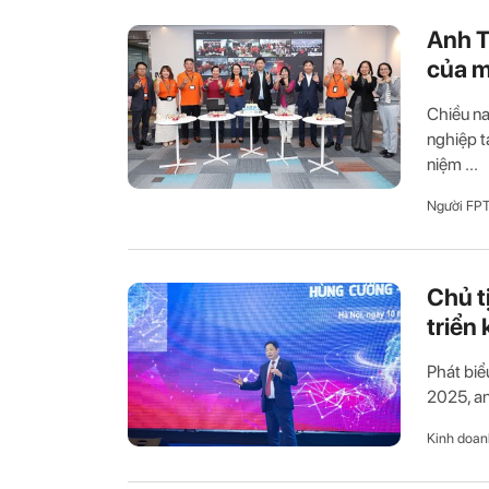
Anh T
của m
Chiều na
nghiệp t
niệm ...
Người FP
Chủ t
triển 
Phát biể
2025, an
Kinh doan