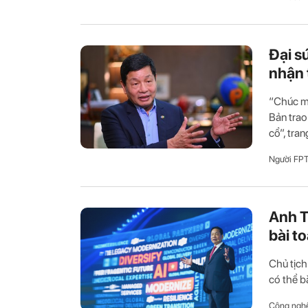
Đại s
nhận 
“Chúc m
Bản trao
cổ”, tran
Người FP
Anh T
bài t
Chủ tịch
có thể b
Công ngh