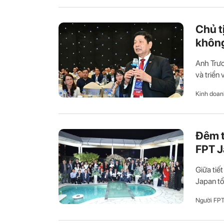
Chủ t
không
Anh Trươ
và triển
Kinh doan
Đêm t
FPT 
Giữa tiế
Japan tổ
Người FP