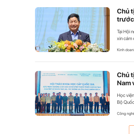
Chủ t
trước
Tại Hội 
xin cám 
Kinh doan
Chủ tị
Nam v
Học viện
Bộ Quốc 
Công ngh