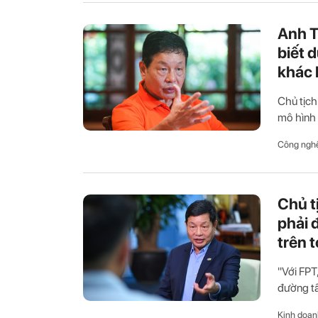
Anh T
biết 
khác 
Chủ tịch
mô hình n
Công ngh
Chủ t
phải đ
trên 
"Với FPT
đường tất
Kinh doan