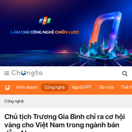
Kinh doanh
Công nghệ
Người FPT
Văn hóa
Thể t
Công nghệ
Chủ tịch Trương Gia Bình chỉ ra cơ hội
vàng cho Việt Nam trong ngành bán