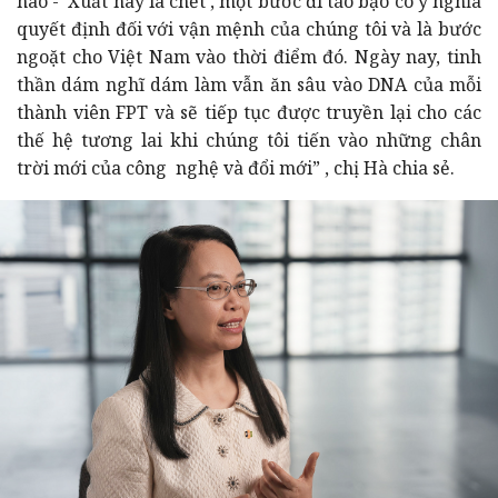
hào - ‘Xuất hay là chết', một bước đi táo bạo có ý nghĩa
quyết định đối với vận mệnh của chúng tôi và là bước
ngoặt cho Việt Nam vào thời điểm đó. Ngày nay, tinh
thần dám nghĩ dám làm vẫn ăn sâu vào DNA của mỗi
thành viên FPT và sẽ tiếp tục được truyền lại cho các
thế hệ tương lai khi chúng tôi tiến vào những chân
trời mới của công nghệ và đổi mới” , chị Hà chia sẻ.