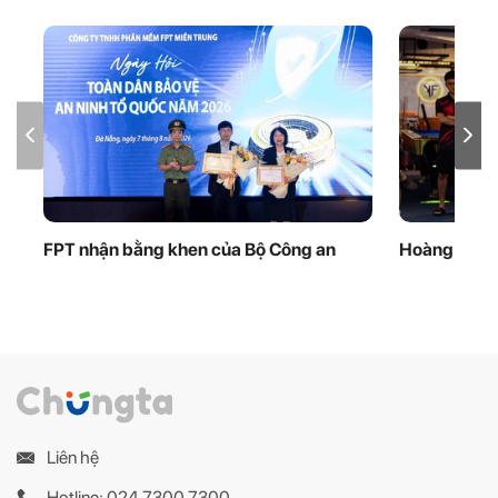
FPT nhận bằng khen của Bộ Công an
Hoàng 'Xù’ 
Liên hệ
Hotline: 024 7300 7300