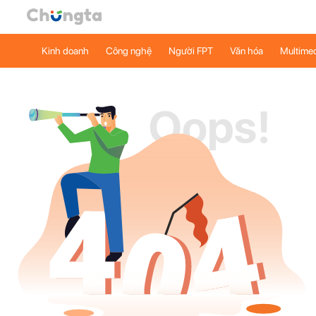
Kinh doanh
Công nghệ
Người FPT
Văn hóa
Multime