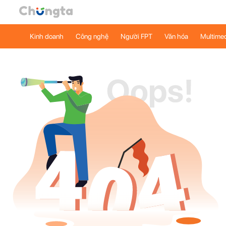
Kinh doanh
Công nghệ
Người FPT
Văn hóa
Multime