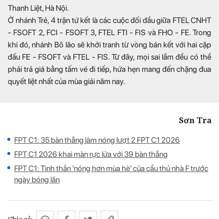
Thanh Liệt, Hà Nội.
Ở nhánh Trẻ, 4 trận tứ kết là các cuộc đối đầu giữa FTEL CNHT
- FSOFT 2, FCI - FSOFT 3, FTEL FTI - FIS và FHO - FE. Trong
khi đó, nhánh Bô lão sẽ khởi tranh từ vòng bán kết với hai cặp
đấu FE - FSOFT và FTEL - FIS. Từ đây, mọi sai lầm đều có thể
phải trả giá bằng tấm vé đi tiếp, hứa hẹn mang đến chặng đua
quyết liệt nhất của mùa giải năm nay.
Sơn Tra
FPT C1: 35 bàn thắng làm nóng lượt 2 FPT C1 2026
FPT C1 2026 khai màn rực lửa với 39 bàn thắng
FPT C1: Tinh thần 'nóng hơn mùa hè' của cầu thủ nhà F trước
ngày bóng lăn