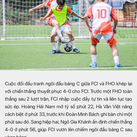
Cuộc đối đầu tranh ngôi đầu bảng C giữa FCI và FHO khép lại
với chiến thắng thuyết phục 4-0 cho FCI. Trước một FHO toàn
thắng sau 2 lượt trận, FCI nhập cuộc đầy tự tin và liên tục tạo
sức ép. Hoàng Hải Nam mở tỷ số phút 22, Hà Văn Việt nâng
cách biệt ở phút 33, trước khi Đoàn Minh Bách ghi bàn chỉ một
phút sau đó. Sang hiệp hai, Ngô Gia Khánh ấn định chiến thắng
4-0 ở phút 56, giúp FCI vươn lên chiếm ngôi đầu bảng C sau