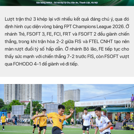
Lượt trận thứ 3 khép lại với nhiều kết quả đáng chú ý, qua đó
định hình cục diện vòng bảng FPT Champions League 2026. Ở
nhánh Trẻ, FSOFT 3, FE, FCI, FRT và FSOFT 2 đều giành chiến
thắng, trong khi trận hòa 2-2 giữa FIS và FTEL CNHT tạo nên
màn rượt đuổi tỷ số hấp dẫn. Ở nhánh Bô lão, FE tiếp tục cho
thấy sức mạnh với chiến thắng 7-2 trước FIS, còn FSOFT vượt
qua FOHODO 4-1 để giành vé đi tiếp.