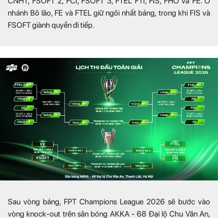
CNHT, FSOFT 2, FCI, FSOFT 3, FTEL FTI, FIS, FHO và FE. Ở
nhánh Bô lão, FE và FTEL giữ ngôi nhất bảng, trong khi FIS và
FSOFT giành quyền đi tiếp.
Sau vòng bảng, FPT Champions League 2026 sẽ bước vào
vòng knock-out trên sân bóng AKKA - 68 Đại lộ Chu Văn An,