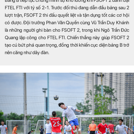
Bảng B tiếp tục chứng minh sự khó lường khi FSOFT 2 đánh bại
FTEL FTI với tỷ số 2-1. Trước đối thủ đang dẫn đầu bảng sau 2
lượt trận, FSOFT 2 thi đấu quyết liệt và tận dụng tốt các cơ hội
có được. Đội trưởng Phan Văn Quyền cùng Vũ Trần Duy Khánh
là những người ghi bàn cho FSOFT 2, trong khi Ngô Trần Đức
Quang lập công cho FTEL FTI. Chiến thắng này giúp FSOFT 2
tạo cú bứt phá quan trọng, đồng thời khiến cục diện bảng B trở
nên căng như dây đàn.