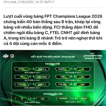
Chủ nhật, 21/6/2026 |
14:31
GMT+7
Lượt cuối vòng bảng FPT Champions League 2026
chứng kiến 40 bàn thắng sau 8 trận, khép lại vòng
bảng với nhiều biến động. FCI thắng đậm FHO để
chiếm ngôi đầu bảng C, FTEL CNHT giữ đỉnh bảng
A, trong khi bảng B nhánh Trẻ trở nên nghẹt thở khi
cả 4 đội cùng cán mốc 4 điểm.