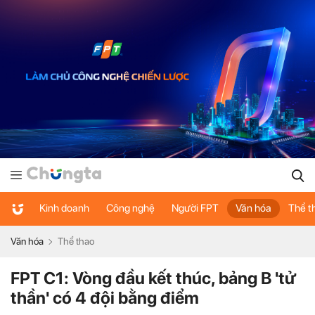
Kinh doanh
Công nghệ
Người FPT
Văn hóa
Thể t
Văn hóa
Thể thao
FPT C1: Vòng đầu kết thúc, bảng B 'tử
thần' có 4 đội bằng điểm