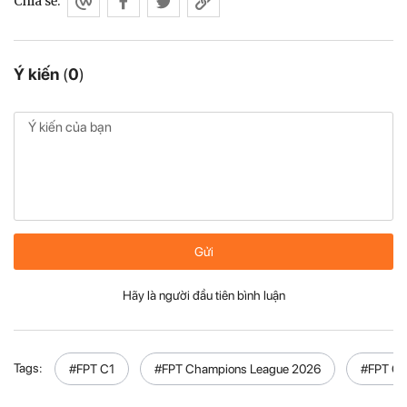
Chia sẻ:
Ý kiến
(
0
)
Gửi
Hãy là người đầu tiên bình luận
Tags:
#FPT C1
#FPT Champions League 2026
#FPT C1