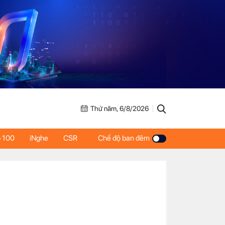
Thứ năm, 6/8/2026
 100
iNghe
CSR
Chế độ ban đêm