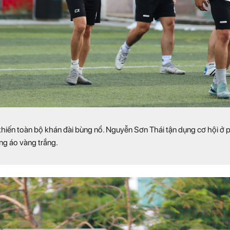
khiến toàn bộ khán đài bùng nổ. Nguyễn Sơn Thái tận dụng cơ hội ở p
óng áo vàng trắng.