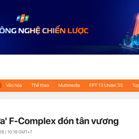
Văn hóa
Thể thao
Multimedia
FPT 13 Under 35
Top
ửa' F-Complex đón tân vương
26 |
10:18
GMT+7