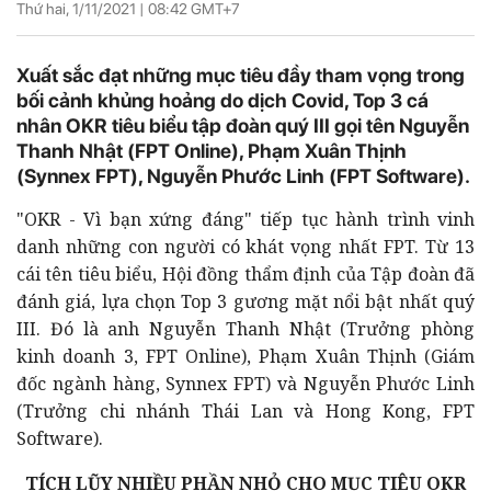
Thứ hai, 1/11/2021 |
08:42
GMT+7
Xuất sắc đạt những mục tiêu đầy tham vọng trong
bối cảnh khủng hoảng do dịch Covid, Top 3 cá
nhân OKR tiêu biểu tập đoàn quý III gọi tên Nguyễn
Thanh Nhật (FPT Online), Phạm Xuân Thịnh
(Synnex FPT), Nguyễn Phước Linh (FPT Software).
"OKR - Vì bạn xứng đáng" tiếp tục hành trình vinh
danh những con người có khát vọng nhất FPT. Từ 13
cái tên tiêu biểu, Hội đồng thẩm định của Tập đoàn đã
đánh giá, lựa chọn Top 3 gương mặt nổi bật nhất quý
III. Đó là anh Nguyễn Thanh Nhật (Trưởng phòng
kinh doanh 3, FPT Online), Phạm Xuân Thịnh (Giám
đốc ngành hàng, Synnex FPT) và Nguyễn Phước Linh
(Trưởng chi nhánh Thái Lan và Hong Kong, FPT
Software).
TÍCH LŨY NHIỀU PHẦN NHỎ CHO MỤC TIÊU OKR