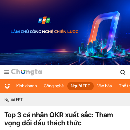
Kinh doanh
Công nghệ
Người FPT
Văn hóa
Thể t
Người FPT
Top 3 cá nhân OKR xuất sắc: Tham
vọng đối đầu thách thức