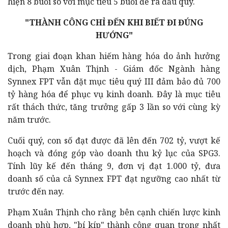
hiện 8 buổi so với mục tiêu 5 buổi đề ra đầu quý.
"THÀNH CÔNG CHỈ ĐẾN KHI BIẾT ĐI ĐÚNG
HƯỚNG"
Trong giai đoạn khan hiếm hàng hóa do ảnh hưởng
dịch, Phạm Xuân Thịnh - Giám đốc Ngành hàng
Synnex FPT vẫn đặt mục tiêu quý III đảm bảo đủ 700
tỷ hàng hóa để phục vụ kinh doanh. Đây là mục tiêu
rất thách thức, tăng trưởng gấp 3 lần so với cùng kỳ
năm trước.
Cuối quý, con số đạt được đã lên đến 702 tỷ, vượt kế
hoạch và đóng góp vào doanh thu kỷ lục của SPG3.
Tính lũy kế đến tháng 9, đơn vị đạt 1.000 tỷ, đưa
doanh số của cả Synnex FPT đạt ngưỡng cao nhất từ
trước đến nay.
Phạm Xuân Thịnh cho rằng
bên cạnh chiến lược kinh
doanh phù hợp,
"bí kíp" thành công quan trọng nhất