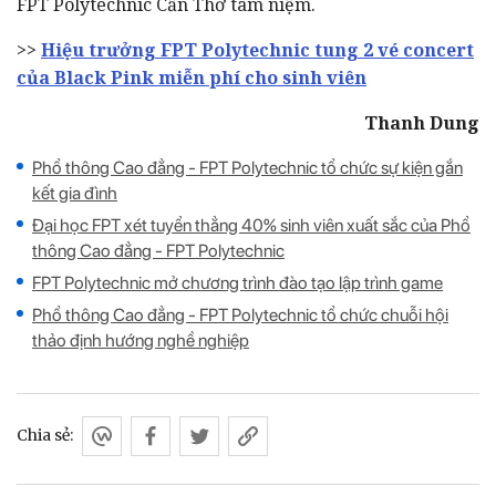
FPT Polytechnic Cần Thơ tâm niệm.
>>
Hiệu trưởng FPT Polytechnic tung 2 vé concert
của Black Pink miễn phí cho sinh viên
Thanh Dung
Phổ thông Cao đẳng - FPT Polytechnic tổ chức sự kiện gắn
kết gia đình
Đại học FPT xét tuyển thẳng 40% sinh viên xuất sắc của Phổ
thông Cao đẳng - FPT Polytechnic
FPT Polytechnic mở chương trình đào tạo lập trình game
Phổ thông Cao đẳng - FPT Polytechnic tổ chức chuỗi hội
thảo định hướng nghề nghiệp
Chia sẻ: