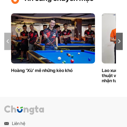
Hoàng 'Xù’ mê những kèo khó
Lao xuống d
thuật viên 
nhận tuyên
Liên hệ