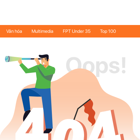
Văn hóa
Multimedia
FPT Under 35
Top 100