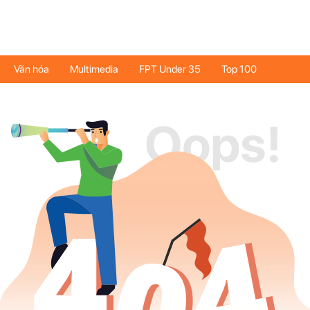
Văn hóa
Multimedia
FPT Under 35
Top 100