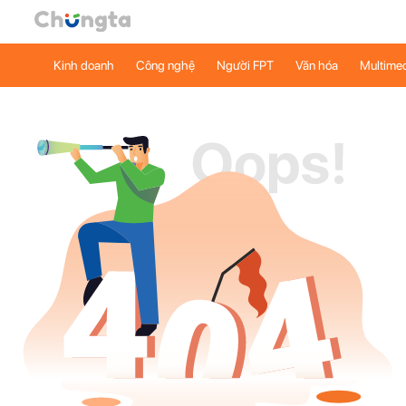
Kinh doanh
Công nghệ
Người FPT
Văn hóa
Multime