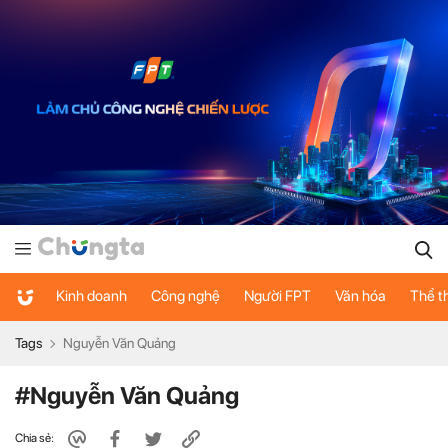
Kinh doanh
Công nghệ
Người FPT
Văn hóa
Thể t
Tags
Nguyễn Văn Quảng
#Nguyễn Văn Quảng
Chia sẻ: