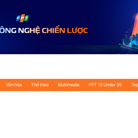
Văn hóa
Thể thao
Multimedia
FPT 13 Under 35
Top