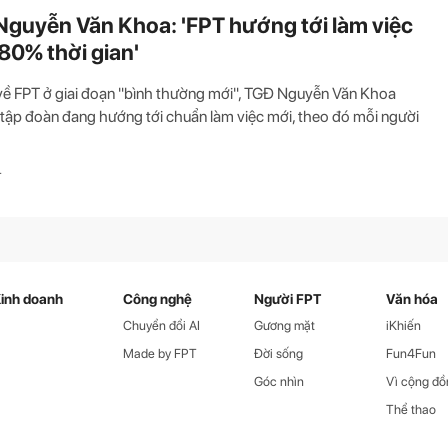
guyễn Văn Khoa: 'FPT hướng tới làm việc
 80% thời gian'
về FPT ở giai đoạn "bình thường mới", TGĐ Nguyễn Văn Khoa
 tập đoàn đang hướng tới chuẩn làm việc mới, theo đó mỗi người
T
inh doanh
Công nghệ
Người FPT
Văn hóa
Chuyển đổi AI
Gương mặt
iKhiến
Made by FPT
Đời sống
Fun4Fun
Góc nhìn
Vì cộng đồ
Thể thao