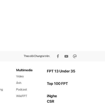
Theo dõi Chungta trên:
Multimedia
FPT 13 Under 35
Video
Ảnh
Top 100 FPT
ng
Podcast
iNghe
WikiFPT
CSR