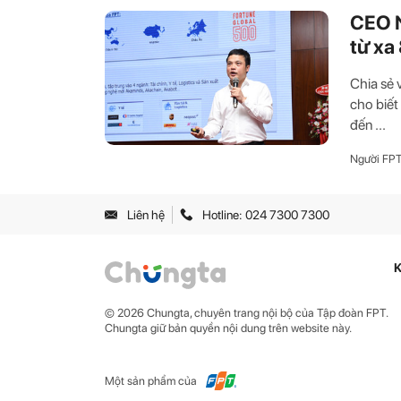
CEO N
từ xa
Chia sẻ 
cho biết
đến ...
Người FP
Liên hệ
Hotline: 024 7300 7300
K
© 2026 Chungta, chuyên trang nội bộ của Tập đoàn FPT.
Chungta giữ bản quyền nội dung trên website này.
Một sản phẩm của