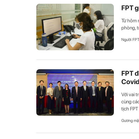
FPT g
Từ hôm n
phòng, t
Người FP
FPT đ
Covi
Với vai 
cùng các
tịch FPT 
Gương mặ