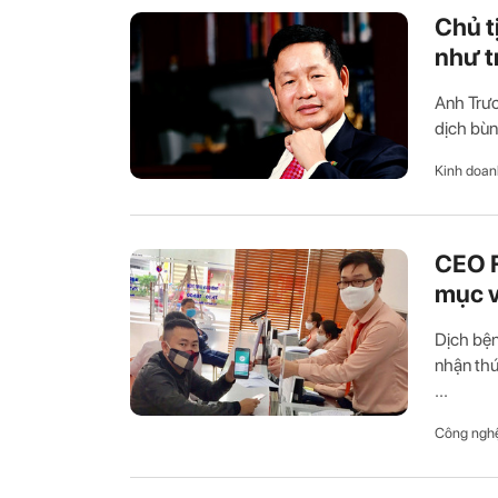
Chủ tị
như t
Anh Trươ
dịch bùn
Kinh doan
CEO F
mục v
Dịch bện
nhận thứ
...
Công ngh