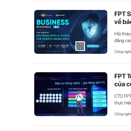
FPT S
về bả
Hội thảo
đăng cai
Công ngh
FPT T
của c
CTO FPT 
thực hiệ
Công ngh