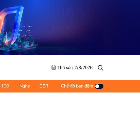
Thứ sáu, 7/8/2026
 100
iNghe
CSR
Chế độ ban đêm