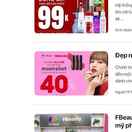
Hệ thống
lớn với 
sẽ ...
Kinh doan
Đẹp n
Chính t
đến một 
dành cho
Người FP
FBeau
mỹ p