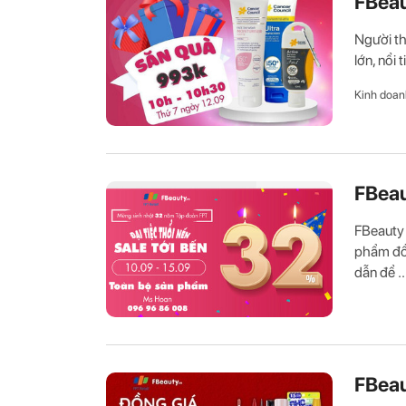
FBeau
Người th
lớn, nổi 
Kinh doan
FBeau
FBeauty 
phẩm đồ
dẫn để ..
FBeau