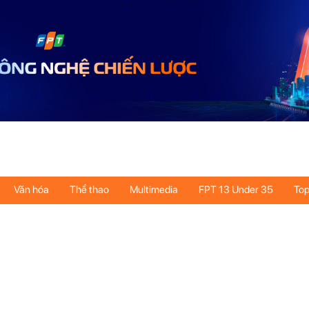
Văn hóa
Thể thao
Multimedia
FPT 13 Under 35
Top