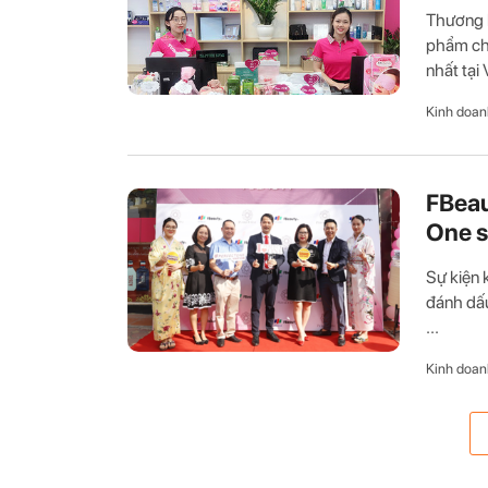
Thương 
phẩm chí
nhất tại V
Kinh doan
FBeau
One s
Sự kiện 
đánh dấ
...
Kinh doan