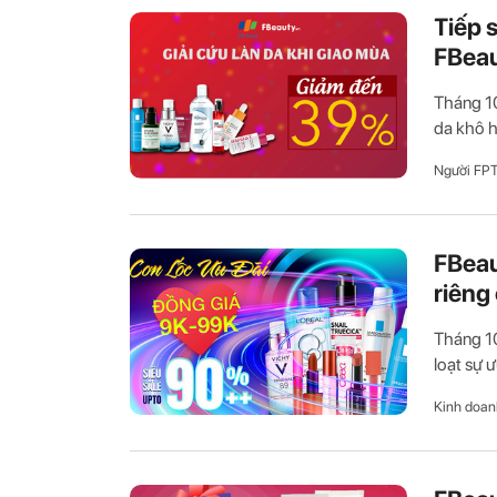
Tiếp 
FBea
Tháng 10
da khô h
Người FP
FBeau
riêng
Tháng 10
loạt sự 
Kinh doan