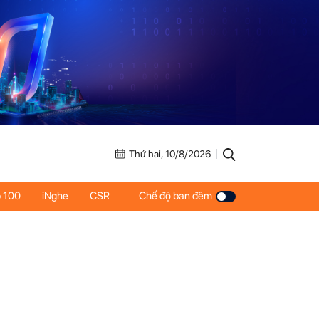
Thứ hai, 10/8/2026
 100
iNghe
CSR
Chế độ ban đêm