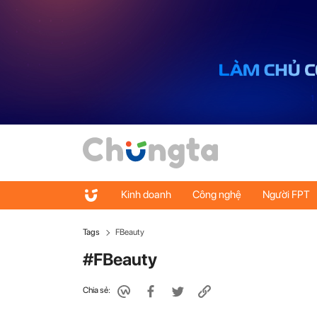
Kinh doanh
Công nghệ
Người FPT
Tags
FBeauty
#FBeauty
Chia sẻ: