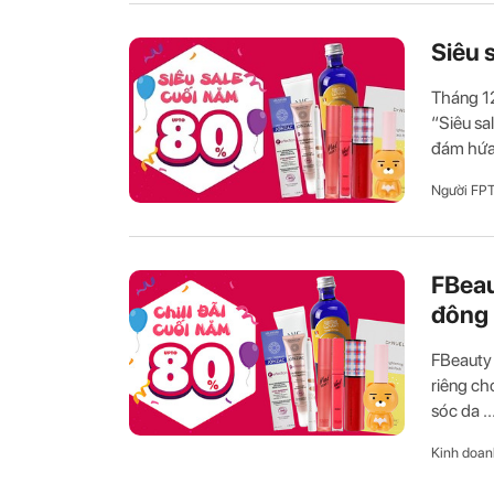
Siêu 
Tháng 12
“Siêu sa
đám hứa 
Người FP
FBeau
đông
FBeauty 
riêng c
sóc da ..
Kinh doan