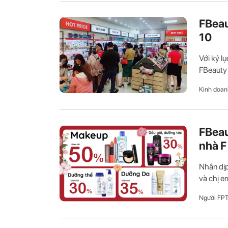
FBeau
10
Với kỷ l
FBeauty 
Kinh doan
FBeau
nhà F
Nhân dịp
và chị e
Người FP