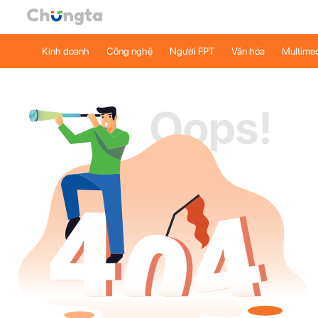
Kinh doanh
Công nghệ
Người FPT
Văn hóa
Multime