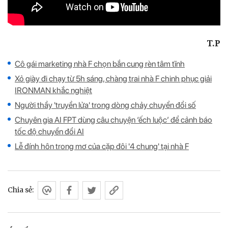
T.P
Cô gái marketing nhà F chọn bắn cung rèn tâm tĩnh
Xỏ giày đi chạy từ 5h sáng, chàng trai nhà F chinh phục giải
IRONMAN khắc nghiệt
Người thầy 'truyền lửa' trong dòng chảy chuyển đổi số
Chuyên gia AI FPT dùng câu chuyện ‘ếch luộc’ để cảnh báo
tốc độ chuyển đổi AI
Lễ đính hôn trong mơ của cặp đôi '4 chung' tại nhà F
Chia sẻ: