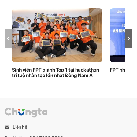
Sinh viên FPT giành Top 1 tại hackathon
FPT nhận bằ
trí tuệ nhân tạo lớn nhất Đông Nam Á
Liên hệ