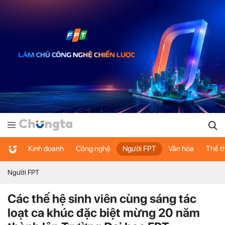
Kinh doanh
Công nghệ
Người FPT
Văn hóa
Thể t
Người FPT
Các thế hệ sinh viên cùng sáng tác
loạt ca khúc đặc biệt mừng 20 năm