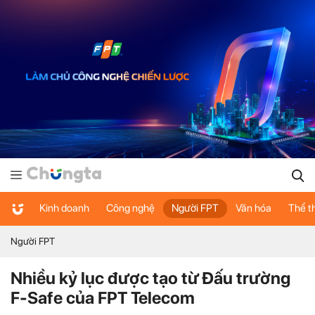
Kinh doanh
Công nghệ
Người FPT
Văn hóa
Thể t
Người FPT
Nhiều kỷ lục được tạo từ Đấu trường
F-Safe của FPT Telecom