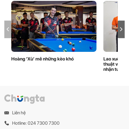
Hoàng 'Xù’ mê những kèo khó
Lao xuống d
thuật viên 
nhận tuyên
Liên hệ
Hotline: 024 7300 7300