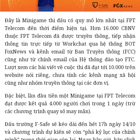
Đây là Minigame thi đấu có quy mô lớn nhất tại FPT
Telecom đến thời điểm hiện tại. Hơn 16.000 CBNV
thuộc FPT Telecom đã được truyền thông, tiếp nhận
thông tin trực tiếp từ Workchat qua hệ thống BOT
FoxNews và kênh email từ Ban Truyền thông (FCC)
cũng như từ chính email của Hệ thống đào tạo FTC.
Lượt xem các bài viết về cuộc thi đã đạt tới 10.000 trên
website nói riêng, chưa tính các kênh mạng xã hội
cũng như nhóm truyền thông tại các đơn vị.
Đặc biệt, lần đầu tiên một Minigame tại FPT Telecom
đạt được kết quả 4.000 người chơi trong 1 ngày (trừ
các chương trình quay số may mắn).
Đấu trường F-Safe sẽ kéo dài đến hết 17h ngày 14/10
và chương trình dự kiến sẽ còn “phá kỷ lục của chính
mình” trong thời gian còn lại. Ngay bây giờ, hãy click