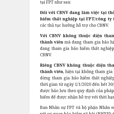
tại FPT như sau:
Đối với CBNV đang làm việc tại th
hiểm thất nghiệp tại FPT/công ty 
các thủ tục hưởng hỗ trợ cho CBNV.
Với CBNV không thuộc diện tham
thành viên
mà đang tham gia bảo hiể
đang tham gia bảo hiểm thất nghiệp
CBNV.
Riêng CBNV không thuộc diện tha
thành viên
, hiện tại không tham gi
dừng tham gia bảo hiểm thất nghiệ
thời gian từ ngày 1/1/2020 đến hết 30
được bảo lưu theo quy định của pháp 
hiểm để được nhận hỗ trợ với thời hạ
Ban Nhân sự FPT và bộ phận Nhân sự
với cơ quan bảo hiểm xã hội (BHXH) đ