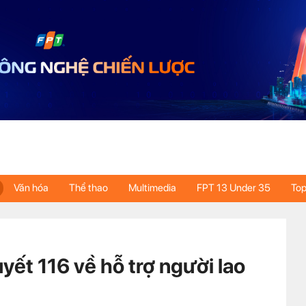
Văn hóa
Thể thao
Multimedia
FPT 13 Under 35
Top
uyết 116 về hỗ trợ người lao