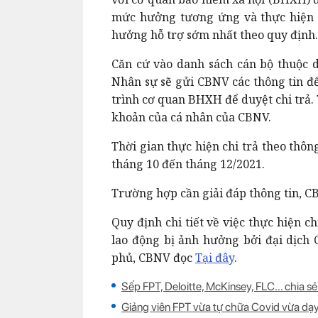
mức hưởng tương ứng và thực hiện 
hưởng hỗ trợ sớm nhất theo quy định.
Căn cứ vào danh sách cán bộ thuộc
Nhân sự sẽ gửi CBNV các thông tin để
trình cơ quan BHXH để duyệt chi trả.
khoản của cá nhân của CBNV.
Thời gian thực hiện chi trả theo thô
tháng 10 đến tháng 12/2021.
Trường hợp cần giải đáp thông tin, C
Quy định chi tiết về việc thực hiện 
lao động bị ảnh hưởng bởi đại dịch 
phủ, CBNV đọc
Tại đây
.
Sếp FPT, Deloitte, McKinsey, FLC… chia s
Giảng viên FPT vừa tự chữa Covid vừa dạ