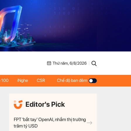
Thứ năm, 6/8/2026
 100
iNghe
CSR
Chế độ ban đêm
Editor's Pick
FPT 'bắt tay' OpenAI, nhắm thị trường
trăm tỷ USD