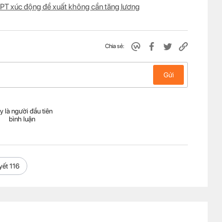
FPT xúc động đề xuất không cần tăng lương
Chia sẻ:
Gửi
y là người đầu tiên
bình luận
yết 116