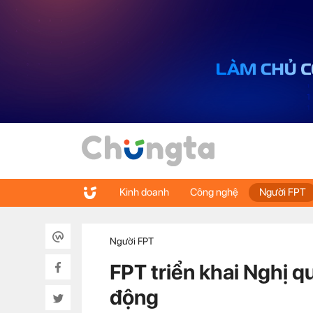
Kinh doanh
Công nghệ
Người FPT
Người FPT
FPT triển khai Nghị q
động