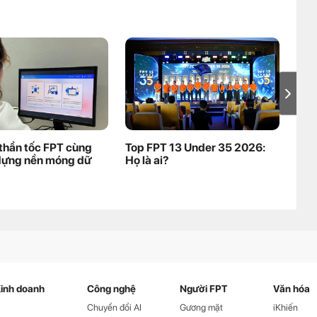
thần tốc FPT cùng
Top FPT 13 Under 35 2026:
Mở 
dựng nền móng dữ
Họ là ai?
kho
Pre
nha
inh doanh
Công nghệ
Người FPT
Văn hóa
Chuyển đổi AI
Gương mặt
iKhiến