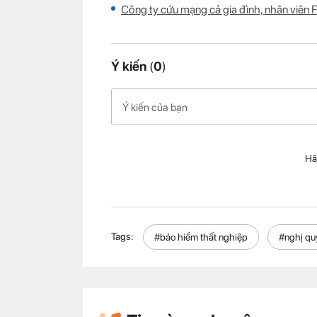
Công ty cứu mạng cả gia đình, nhân viên 
Ý kiến
(
0
)
Hã
Tags:
#bảo hiểm thất nghiệp
#nghị qu