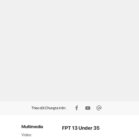
cổng đăng ký 2.000 tài
Thầy giáo dạy Hoá tự viết
ản Microsoft 365 Copilot
phần mềm cho hàng nghìn
mium miễn phí, người F
học sinh
nh tay kẻo hết
Theo dõi Chungta trên:
Multimedia
FPT 13 Under 35
Video