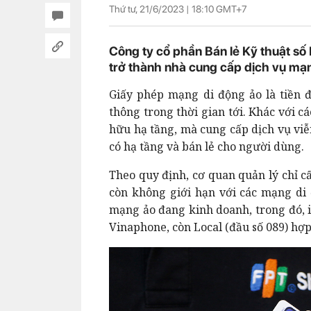
Thứ tư, 21/6/2023 |
18:10
GMT+7
Công ty cổ phần Bán lẻ Kỹ thuật số
trở thành nhà cung cấp dịch vụ mạn
Giấy phép mạng di động ảo là tiền 
thông trong thời gian tới. Khác với 
hữu hạ tầng, mà cung cấp dịch vụ vi
có hạ tầng và bán lẻ cho người dùng.
Theo quy định, cơ quan quản lý chỉ c
còn không giới hạn với các mạng di 
mạng ảo đang kinh doanh, trong đó, iT
Vinaphone, còn Local (đầu số 089) hợ