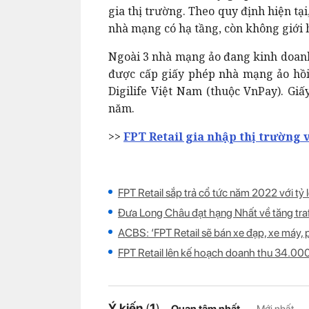
gia thị trường. Theo quy định hiện tại
nhà mạng có hạ tầng, còn không giới 
Ngoài 3 nhà mạng ảo đang kinh doanh
được cấp giấy phép nhà mạng ảo hồi
Digilife Việt Nam (thuộc VnPay). Giấ
năm.
>>
FPT Retail gia nhập thị trường 
FPT Retail sắp trả cổ tức năm 2022 với tỷ
Đưa Long Châu đạt hạng Nhất về tăng traf
ACBS: ‘FPT Retail sẽ bán xe đạp, xe máy, 
FPT Retail lên kế hoạch doanh thu 34.0
Ý kiến
(
1
)
Quan tâm nhất
Mới nhất