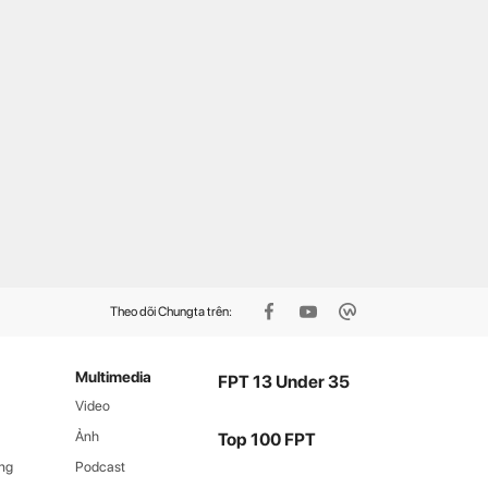
cổng đăng ký 2.000 tài
Thầy giáo dạy Hoá tự viết
ản Microsoft 365 Copilot
phần mềm cho hàng nghìn
mium miễn phí, người F
học sinh
nh tay kẻo hết
Theo dõi Chungta trên:
Multimedia
FPT 13 Under 35
Video
Ảnh
Top 100 FPT
ng
Podcast