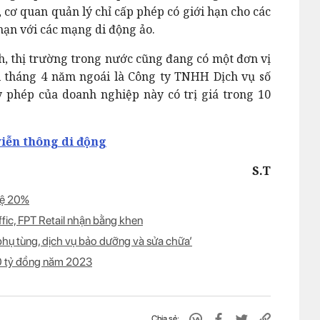
, cơ quan quản lý chỉ cấp phép có giới hạn cho các
hạn với các mạng di động ảo.
, thị trường trong nước cũng đang có một đơn vị
 tháng 4 năm ngoái là Công ty TNHH Dịch vụ số
y phép của doanh nghiệp này có trị giá trong 10
viễn thông di động
S.T
 lệ 20%
fic, FPT Retail nhận bằng khen
phụ tùng, dịch vụ bảo dưỡng và sửa chữa’
00 tỷ đồng năm 2023
Chia sẻ: