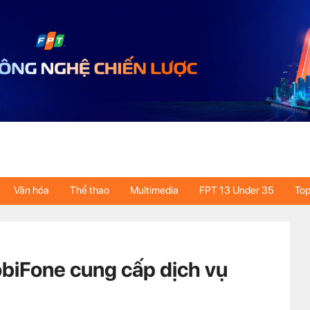
Văn hóa
Thể thao
Multimedia
FPT 13 Under 35
Top
obiFone cung cấp dịch vụ