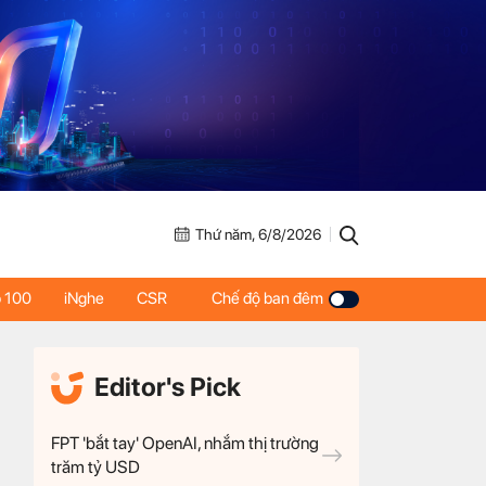
Thứ năm, 6/8/2026
 100
iNghe
CSR
Chế độ ban đêm
Editor's Pick
FPT 'bắt tay' OpenAI, nhắm thị trường
trăm tỷ USD