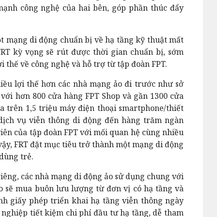
mạnh công nghệ của hai bên, góp phần thúc đẩy
một mạng di động chuẩn bị về hạ tầng kỹ thuật mất
FRT kỳ vọng sẽ rút được thời gian chuẩn bị, sớm
ợi thế về công nghệ và hỗ trợ từ tập đoàn FPT.
iều lợi thế hơn các nhà mạng ảo đi trước như sở
 với hơn 800 cửa hàng FPT Shop và gần 1300 cửa
 trên 1,5 triệu máy điện thoại smartphone/thiết
p dịch vụ viễn thông di động đến hàng trăm ngàn
viên của tập đoàn FPT với mối quan hệ cùng nhiều
 vậy, FRT đặt mục tiêu trở thành một mạng di động
dùng trẻ.
 riêng, các nhà mạng di động ảo sử dụng chung với
 sẽ mua buôn lưu lượng từ đơn vị có hạ tầng và
nh giấy phép triển khai hạ tầng viễn thông ngày
 nghiệp tiết kiệm chi phí đầu tư hạ tầng, dễ tham