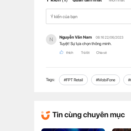
Nguyễn Văn Nam
08:16 22/06/2023
N
Tuyệt! Sự lựa chọn thông minh.
thích
Trả lời
Chia sẻ
Tags:
#FPT Retail
#MobiFone
#
Tin cùng chuyên mục