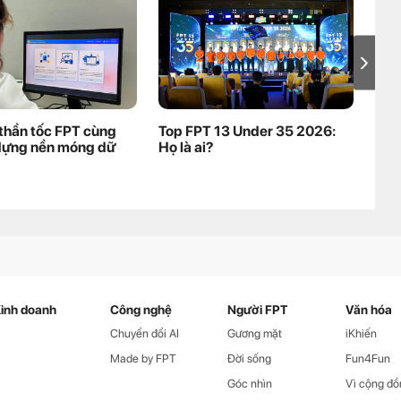
thần tốc FPT cùng
Top FPT 13 Under 35 2026:
Mở 
dựng nền móng dữ
Họ là ai?
kho
Pre
nha
inh doanh
Công nghệ
Người FPT
Văn hóa
Chuyển đổi AI
Gương mặt
iKhiến
Made by FPT
Đời sống
Fun4Fun
Góc nhìn
Vì cộng đồ