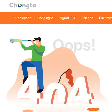
Kinh doanh
Công nghệ
Người FPT
Văn hóa
Multime