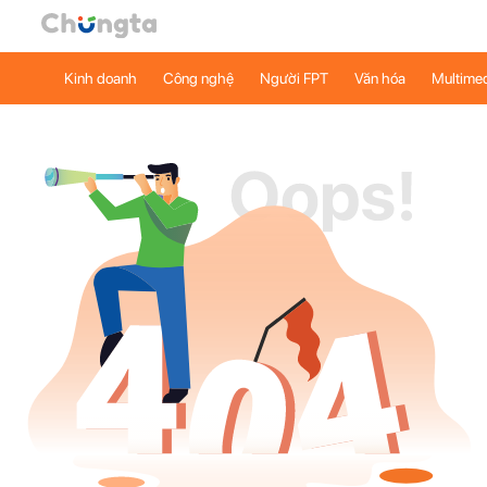
Kinh doanh
Công nghệ
Người FPT
Văn hóa
Multime