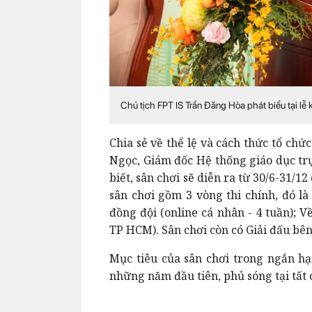
Chủ tịch FPT IS Trần Đăng Hòa phát biểu tại lễ k
Chia sẻ về thể lệ và cách thức tổ chứ
Ngọc, Giám đốc Hệ thống giáo dục trự
biết, sân chơi sẽ diễn ra từ 30/6-31/1
sân chơi gồm 3 vòng thi chính, đó là
đồng đội (online cá nhân - 4 tuần); V
TP HCM). Sân chơi còn có Giải đấu bên
Mục tiêu của sân chơi trong ngắn hạn
những năm đầu tiên, phủ sóng tại tất 