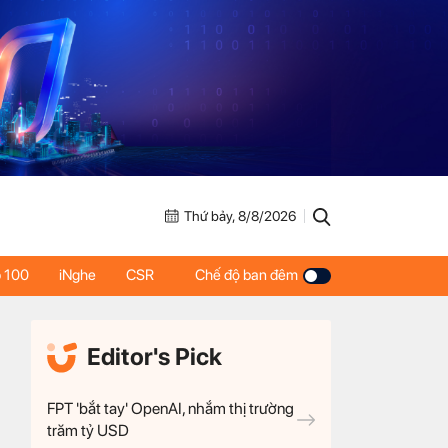
Thứ bảy, 8/8/2026
 100
iNghe
CSR
Chế độ ban đêm
Editor's Pick
FPT 'bắt tay' OpenAI, nhắm thị trường
trăm tỷ USD