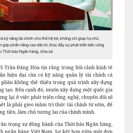
à kỹ năng tài chính cho thế hệ trẻ, không chỉ giúp họ chủ
n góp phần nâng cao dân trí, thúc đẩy sự phát triển bền vững
ập Thời báo Ngân hàng, chia sẻ.
IS Trần Đăng Hòa tin rằng trong bối cảnh kinh tế
n hiện đại cần có kỹ năng quản lý tài chính cá
 phần không thể thiếu trong quá trình xây dựng
sáng tạo. Bên cạnh đó, muốn xây dựng một quốc gia
ừng lại ở việc phát triển công nghệ, chuyển đổi số
ết là phải gieo mầm tri thức tài chính từ sớm, để
ng tiền, làm chủ tương lai của chính mình.
trân trọng sự đồng hành của Thời báo Ngân hàng,
nh ngân hàng Việt Nam. Sự kết hợp giữa một đơn