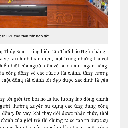
oàn FPT trao biên bản hợp tác.
Thị Thúy Sen - Tổng biên tập Thời báo Ngân hàng -
ia về tài chính toàn diện, một trong những trụ cột
hiểu biết của người dân về tài chính - ngân hàng.
a cộng đồng về các rủi ro tài chính, tăng cường
g một đồng tài chính tốt đẹp được xác định là yếu
g tới giới trẻ bởi họ là lực lượng lao động chính
 người thường xuyên sử dụng các ứng dụng công
đồng. Do vậy, khi thay đổi được nhận thức, thói
 chính của giới trẻ thì chúng ta sẽ tạo ra được sự
y vọng hợp tác này sẽ góp phần tạo ra một cộng