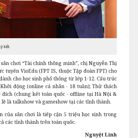
ý kết.
c sân chơi “Tài chính thông minh”, chị Nguyễn Thị
c tuyến VioEdu (FPT IS, thuộc Tập đoàn FPT) cho
2 dành cho học sinh phổ thông từ lớp 1-12. Cấu trúc
 Khởi động (online cá nhân - 18 tuần); Thử thách
ề đích (chung kết toàn quốc - offline tại Hà Nội &
 lề là talkshow và gameshow tại các tỉnh thành.
 của sân chơi là tiếp cận 5 triệu học sinh trong
cả các tỉnh thành trên toàn quốc.
Nguyệt Linh