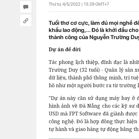
Thứ tư, 4/5/2022 |
13:29
GMT+7
Tuổi thơ cơ cực, làm đủ mọi nghề để
khẩu lao động,... Đó là khởi đầu c
thành công của Nguyễn Trường Duy
Dự án để đời
Tác phong lịch thiệp, đĩnh đạc là n
Trường Duy (32 tuổi) - Quản lý sản 
dữ liệu, thành phố thông minh, trí tu
hồ như một người bước ra từ trường l
"Dự án này cần sử dụng máy bay ở đ
hình ảnh về Đà Nẵng cho các kỹ sư dự
USD mà FPT Software đã giành được v
công nghệ. Đó là hợp đồng thực hiện 
tự hành và giao hàng tự động bằng thi