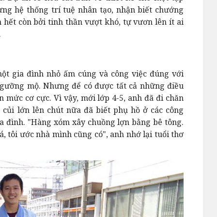
ng hệ thống trí tuệ nhân tạo, nhận biết chướng
 hết còn bởi tinh thần vượt khó, tự vươn lên ít ai
.
ột gia đình nhỏ ấm cúng và công việc đúng với
ngưỡng mộ. Nhưng để có được tất cả những điều
ên mức cơ cực. Vì vậy, mới lớp 4-5, anh đã đi chăn
n củi lớn lên chút nữa đã biết phụ hồ ở các công
ia đình. "Hàng xóm xây chuồng lợn bằng bê tông.
, tôi ước nhà mình cũng có", anh nhớ lại tuổi thơ