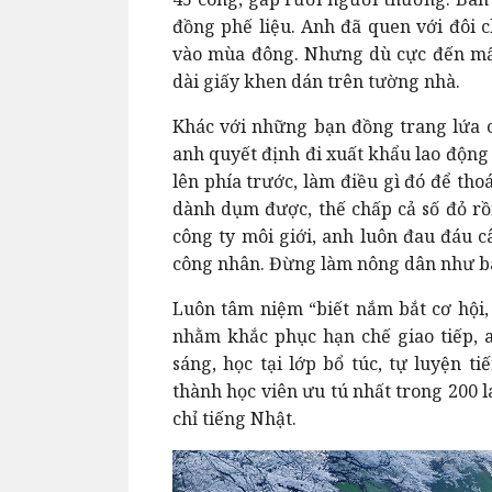
đồng phế liệu. Anh đã quen với đôi 
vào mùa đông. Nhưng dù cực đến mấy
dài giấy khen dán trên tường nhà.
Khác với những bạn đồng trang lứa c
anh quyết định đi xuất khẩu lao động
lên phía trước, làm điều gì đó để thoá
dành dụm được, thế chấp cả số đỏ r
công ty môi giới, anh luôn đau đáu c
công nhân. Đừng làm nông dân như ba
Luôn tâm niệm “biết nắm bắt cơ hội,
nhằm khắc phục hạn chế giao tiếp, a
sáng, học tại lớp bổ túc, tự luyện t
thành học viên ưu tú nhất trong 200 l
chỉ tiếng Nhật.