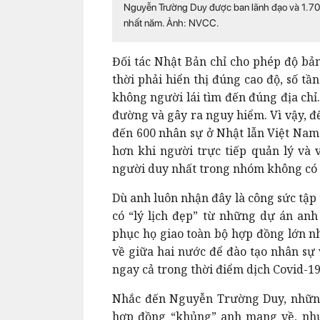
Nguyễn Trường Duy được ban lãnh đạo và 1.700
nhất năm. Ảnh: NVCC.
Đối tác Nhật Bản chỉ cho phép độ bản
thời phải hiển thị đúng cao độ, số tầ
không người lái tìm đến đúng địa chỉ.
đường và gây ra nguy hiểm. Vì vậy, đ
đến 600 nhân sự ở Nhật lẫn Việt Nam 
hơn khi người trực tiếp quản lý và
người duy nhất trong nhóm không có 
Dù anh luôn nhận đây là công sức tập
có “lý lịch đẹp” từ những dự án anh 
phục họ giao toàn bộ hợp đồng lớn nh
về giữa hai nước để đào tạo nhân sự 
ngay cả trong thời điểm dịch Covid-1
Nhắc đến Nguyễn Trường Duy, những
hợp đồng “khủng” anh mang về, như: