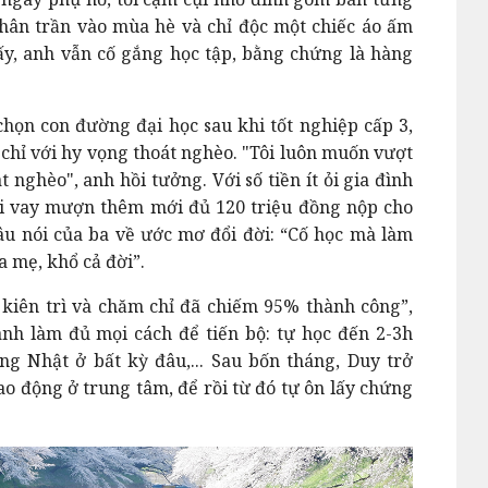
chân trần vào mùa hè và chỉ độc một chiếc áo ấm
, anh vẫn cố gắng học tập, bằng chứng là hàng
họn con đường đại học sau khi tốt nghiệp cấp 3,
 chỉ với hy vọng thoát nghèo. "Tôi luôn muốn vượt
t nghèo", anh hồi tưởng. Với số tiền ít ỏi gia đình
ồi vay mượn thêm mới đủ 120 triệu đồng nộp cho
âu nói của ba về ước mơ đổi đời: “Cố học mà làm
 mẹ, khổ cả đời”.
 kiên trì và chăm chỉ đã chiếm 95% thành công”,
nh làm đủ mọi cách để tiến bộ: tự học đến 2-3h
iếng Nhật ở bất kỳ đâu,... Sau bốn tháng, Duy trở
ao động ở trung tâm, để rồi từ đó tự ôn lấy chứng