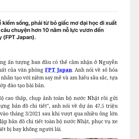
 kiếm sống, phải từ bỏ giấc mơ đại học đi xuất
ho câu chuyện hơn 10 năm nỗ lực vươn đến
 (FPT Japan).
hững ấn tượng ban đầu có thể cảm nhận ở Nguyễn
xuất của văn phòng
FPT Japan
. Anh nói về số hóa
ệ nhân tạo với niềm say mê và am hiểu sâu sắc, tựa
ớp đào tạo bài bản.
ộ cao thấp, chụp ảnh toàn bộ nước Nhật rồi gửi
ng bản đồ chi tiết", anh nói về dự án 47,5 triệu
ào tháng 3/2021 sau khi vượt qua nhiều ông lớn
lập bản đồ chi tiết toàn bộ nước Nhật, phục vụ xe
ết bị bay không người lái.