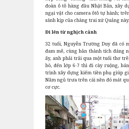
đoàn ô tô hàng đầu Nhật Bản, xây dự
ngại vật cho camera ôtô tự hành; trên
sánh kịp của chàng trai xứ Quảng này
Đi lên từ nghịch cảnh
32 tuổi, Nguyễn Trường Duy đã có m
đam mê, cùng bản thành tích đáng 
ấy, anh phải trải qua một tuổi thơ tr
bò, đến lớp 6-7 thì đi cày ruộng, bá
trình xây dựng kiếm tiền phụ giúp g
Nằm ngủ trưa trên cái nền đó mát quá
cơ cực.