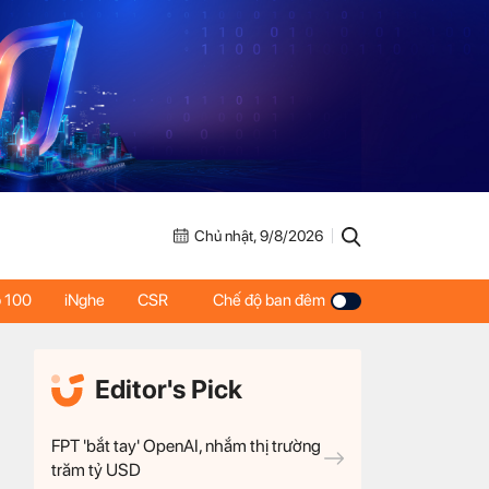
Chủ nhật, 9/8/2026
 100
iNghe
CSR
Chế độ ban đêm
Editor's Pick
FPT 'bắt tay' OpenAI, nhắm thị trường
trăm tỷ USD