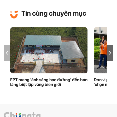
Tin cùng chuyên mục
FPT mang 'ánh sáng học đường' đến bản
Đơn vị phầ
làng biệt lập vùng biên giới
'chọn mặt g