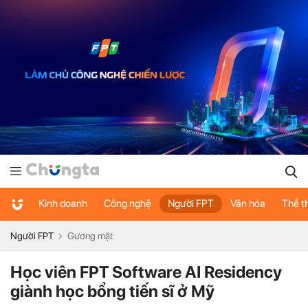
Kinh doanh
Công nghệ
Người FPT
Văn hóa
Thể t
Người FPT
Gương mặt
Học viên FPT Software AI Residency
giành học bổng tiến sĩ ở Mỹ