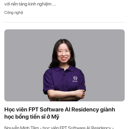
với nền tảng kinh nghiệm ...
Công nghệ
Học viên FPT Software AI Residency giành
học bổng tiến sĩ ở Mỹ
Nguyễn Minh Tâm - học viên FPT Software AI Residency -