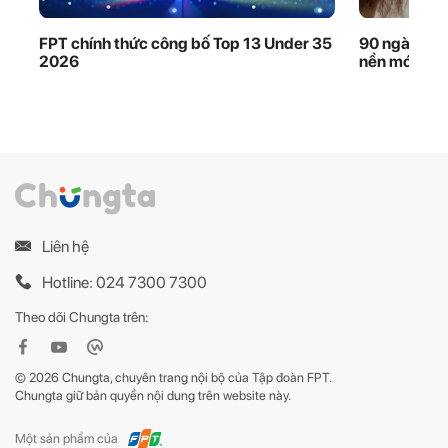
FPT chính thức công bố Top 13 Under 35
90 ngày thầ
2026
nền móng dữ
Liên hệ
Hotline: 024 7300 7300
Theo dõi Chungta trên:
© 2026 Chungta, chuyên trang nội bộ của Tập đoàn FPT.
Chungta giữ bản quyền nội dung trên website này.
Một sản phẩm của