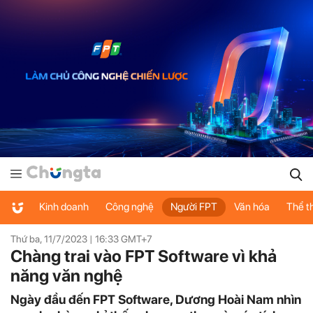
Kinh doanh
Công nghệ
Người FPT
Văn hóa
Thể t
Thứ ba, 11/7/2023 |
16:33
GMT+7
Chàng trai vào FPT Software vì khả
năng văn nghệ
Ngày đầu đến FPT Software, Dương Hoài Nam nhìn