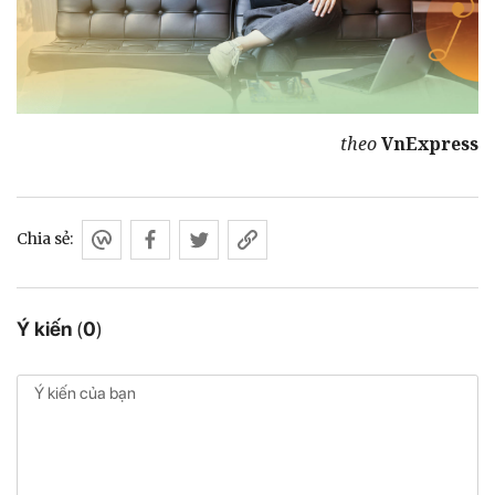
theo
VnExpress
Chia sẻ:
Ý kiến
(
0
)