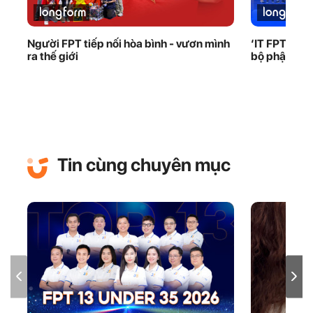
Người FPT tiếp nối hòa bình - vươn mình
‘IT FPT phải
ra thế giới
bộ phận đứn
Tin cùng chuyên mục