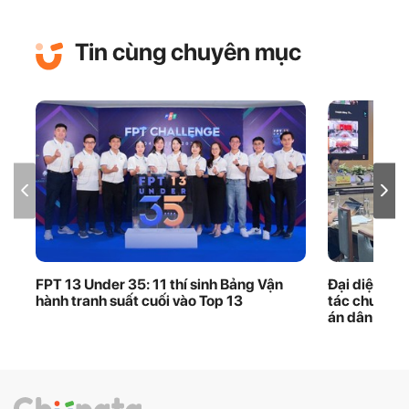
Tin cùng chuyên mục
FPT 13 Under 35: 11 thí sinh Bảng Vận
Đại diện FP
hành tranh suất cuối vào Top 13
tác chuyển 
án dân sự