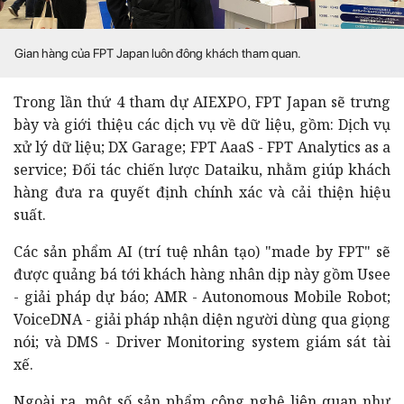
Gian hàng của FPT Japan luôn đông khách tham quan.
Trong lần thứ 4 tham dự AIEXPO, FPT Japan sẽ trưng
bày và giới thiệu các dịch vụ về dữ liệu, gồm: Dịch vụ
xử lý dữ liệu; DX Garage; FPT AaaS - FPT Analytics as a
service; Đối tác chiến lược Dataiku, nhằm giúp khách
hàng đưa ra quyết định chính xác và cải thiện hiệu
suất.
Các sản phẩm AI (trí tuệ nhân tạo) "made by FPT" sẽ
được quảng bá tới khách hàng nhân dịp này gồm Usee
- giải pháp dự báo; AMR - Autonomous Mobile Robot;
VoiceDNA - giải pháp nhận diện người dùng qua giọng
nói; và DMS - Driver Monitoring system giám sát tài
xế.
Ngoài ra, một số sản phẩm công nghệ liên quan như