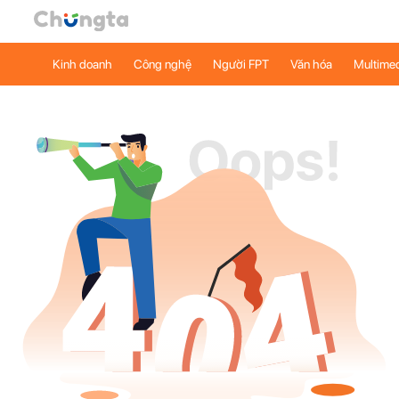
Kinh doanh
Công nghệ
Người FPT
Văn hóa
Multime